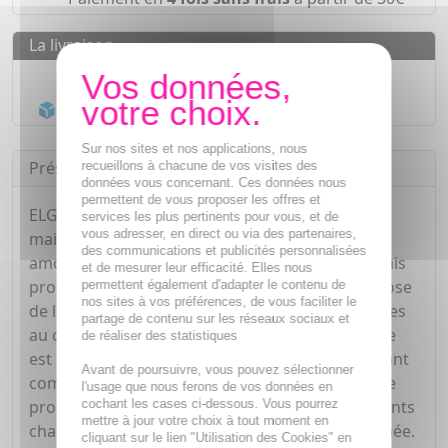
La livraison
Livraison gratuite dès
55€
Acheminement Chronopost
en 24h*
Sur nos sites et nos applications, nous
Présentation
recueillons à chacune de vos visites des
données vous concernant. Ces données nous
permettent de vous proposer les offres et
ELGYDIUM Fix Fixation Extra Forte permet un
services les plus pertinents pour vous, et de
vous adresser, en direct ou via des partenaires,
maintien longue durée des prothèses dentaires
des communications et publicités personnalisées
amovibles, partielles ou complètes. Son goût frais
et de mesurer leur efficacité. Elles nous
procure une sensation de fraîcheur lors de la pose
permettent également d'adapter le contenu de
nos sites à vos préférences, de vous faciliter le
de la prothèse et sa résistance évite les retouches
partage de contenu sur les réseaux sociaux et
au cours de la journée. L'hygiène bucco-dentaire
de réaliser des statistiques
est renforcée, tout comme le confort : en agissant
Avant de poursuivre, vous pouvez sélectionner
comme un coussin confortable, la crème fixative
l'usage que nous ferons de vos données en
cochant les cases ci-dessous. Vous pourrez
protège la gencive. Sa formule résiste aux aliments
mettre à jour votre choix à tout moment en
chauds et se retire facilement à la fin de la journée.
cliquant sur le lien "Utilisation des Cookies" en