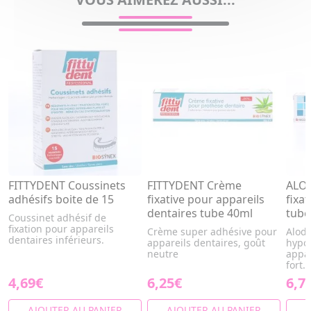
FITTYDENT Coussinets
FITTYDENT Crème
ALOD
adhésifs boite de 15
fixative pour appareils
fixa
dentaires tube 40ml
tube
Coussinet adhésif de
fixation pour appareils
Crème super adhésive pour
Alodo
dentaires inférieurs.
appareils dentaires, goût
hypo
neutre
appar
fort. .
4,69€
6,25€
6,7
AJOUTER AU PANIER
AJOUTER AU PANIER
A