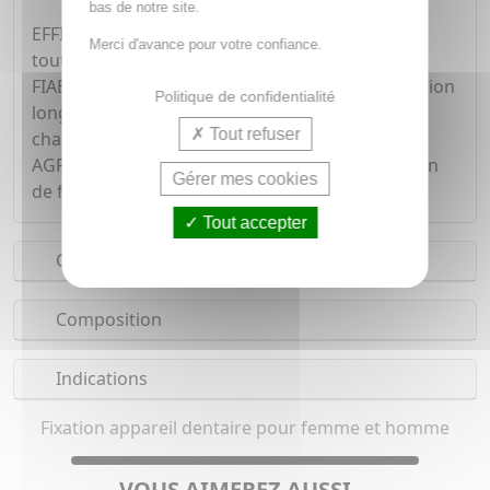
bas de notre site.
EFFICACE : elle améliore la tenue de la prothèse
Merci d'avance pour votre confiance.
tout au long de la journée, sans retouches.
FIABLE : elle offre une adhésion rapide, une fixation
Politique de confidentialité
longue durée et une résistance aux aliments
Tout refuser
chauds
AGRÉABLE : son goût frais procure une sensation
Gérer mes cookies
de fraîcheur lors de la pose de la prothèse.
Tout accepter
Conseils d'utilisation
Composition
Indications
Fixation appareil dentaire pour femme et homme
VOUS AIMEREZ AUSSI...