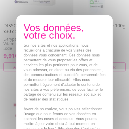
DISSOLVUROL Tryptocalm
DISSOLVUROL Crème 100g
x30 comprimés
Crème nourrissante et
restructurante aux
L-tryptophane, Tryptophane,
nutriments essentiels
Vitamine b3, Vitamine b6,
Sur nos sites et nos applications, nous
Iode
recueillons à chacune de vos visites des
9,91€
14,50€
données vous concernant. Ces données nous
permettent de vous proposer les offres et
services les plus pertinents pour vous, et de
AJOUTER AU PANIER
AJOUTER AU PANIER
vous adresser, en direct ou via des partenaires,
des communications et publicités personnalisées
et de mesurer leur efficacité. Elles nous
permettent également d'adapter le contenu de
nos sites à vos préférences, de vous faciliter le
partage de contenu sur les réseaux sociaux et
de réaliser des statistiques
Avant de poursuivre, vous pouvez sélectionner
l'usage que nous ferons de vos données en
cochant les cases ci-dessous. Vous pourrez
mettre à jour votre choix à tout moment en
cliquant sur le lien "Utilisation des Cookies" en