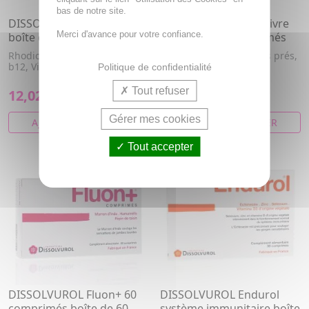
bas de notre site.
DISSOLVUROL Rodiol +
DISSOLVUROL Algicuivre
Merci d'avance pour votre confiance.
boîte de 30 comprimés
boîte de 120 comprimés
Rhodiola, L-tyrosine, Vitamine
Glucosamine, Reine des prés,
b12, Vitamine b1,
Cuivre, Chondroïtine,
Politique de confidentialité
Collagène
Tout refuser
12,02€
15,12€
Gérer mes cookies
AJOUTER AU PANIER
AJOUTER AU PANIER
Tout accepter
DISSOLVUROL Fluon+ 60
DISSOLVUROL Endurol
comprimés boîte de 60
système immunitaire boîte