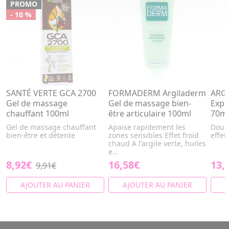
PROMO
- 10 %
SANTÉ VERTE GCA 2700
FORMADERM Argiladerm
ARGE
Gel de massage
Gel de massage bien-
Expe
chauffant 100ml
être articulaire 100ml
70m
Gel de massage chauffant
Apaise rapidement les
Doubl
bien-être et détente
zones sensibles Effet froid
effet
chaud A l'argile verte, huiles
e...
8,92€
16,58€
13,
9,91€
AJOUTER AU PANIER
AJOUTER AU PANIER
A