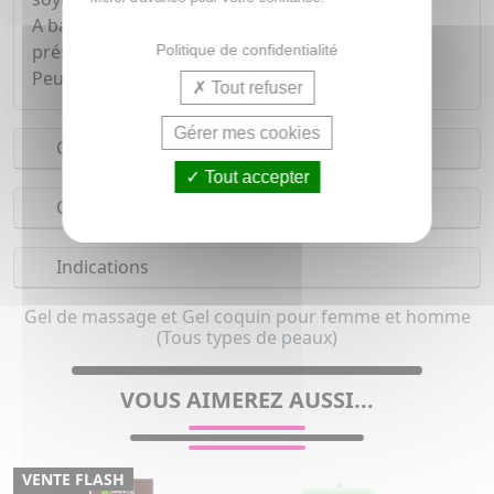
A base d'eau, il est compatible avec tous les
préservatifs et comestible !
Politique de confidentialité
Peut être utilisé comme lubrifiant.
Tout refuser
Gérer mes cookies
Conseils d'utilisation
Tout accepter
Composition
Indications
Gel de massage et Gel coquin pour femme et homme
(Tous types de peaux)
VOUS AIMEREZ AUSSI...
VENTE FLASH