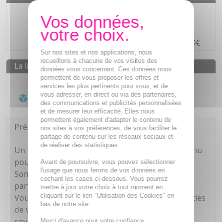
Des prix
IMBATTABLES
Paiement en ligne
SÉCURISÉ
Paiement en
4 fois sans frais
à partir de 30€
Sur nos sites et nos applications, nous
recueillons à chacune de vos visites des
La livraison
données vous concernant. Ces données nous
permettent de vous proposer les offres et
Livraison gratuite dès
55€
services les plus pertinents pour vous, et de
vous adresser, en direct ou via des partenaires,
Acheminement Chronopost
en 24h*
des communications et publicités personnalisées
et de mesurer leur efficacité. Elles nous
permettent également d'adapter le contenu de
Présentation
nos sites à vos préférences, de vous faciliter le
partage de contenu sur les réseaux sociaux et
de réaliser des statistiques
Un gel de massage sensuel à l' Ylang Ylang, connu
pour ses vertus relaxantes et aphrodisiaques.
Avant de poursuivre, vous pouvez sélectionner
l'usage que nous ferons de vos données en
Son parfum enivrant éveillera les sens des deux
cochant les cases ci-dessous. Vous pourrez
partenaires…
mettre à jour votre choix à tout moment en
cliquant sur le lien "Utilisation des Cookies" en
Vous pouvez appliquer ce gel sur toutes les parties
bas de notre site.
de votre corps, il laissera votre peau douce et
soyeuse. Non gras, il ne tache pas.
Merci d'avance pour votre confiance.