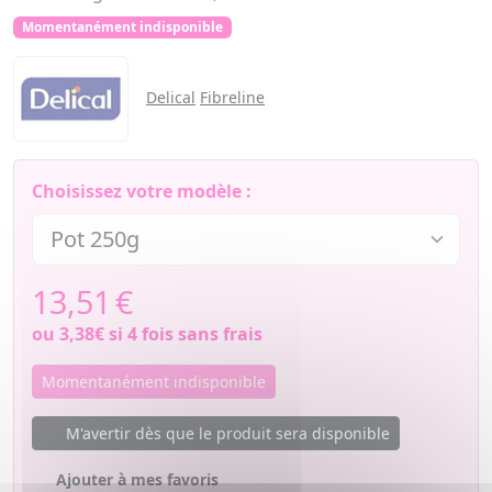
Momentanément indisponible
Delical
Fibreline
Choisissez votre modèle :
13,51
€
ou
3,38€
si 4 fois sans frais
Momentanément indisponible
M'avertir dès que le produit sera disponible
Ajouter à mes favoris