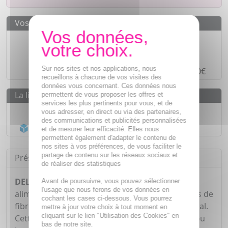
Vos avantages
Des prix
IMBATTABLES
Paiement en ligne
SÉCURISÉ
Sur nos sites et nos applications, nous
Paiement en
4 fois sans frais
à partir de 30€
recueillons à chacune de vos visites des
données vous concernant. Ces données nous
La livraison
permettent de vous proposer les offres et
services les plus pertinents pour vous, et de
Livraison gratuite dès
55€
vous adresser, en direct ou via des partenaires,
des communications et publicités personnalisées
Acheminement Chronopost
en 24h*
et de mesurer leur efficacité. Elles nous
permettent également d'adapter le contenu de
nos sites à vos préférences, de vous faciliter le
partage de contenu sur les réseaux sociaux et
Présentation
de réaliser des statistiques
DELICAL Fibreline transit
est un complément
Avant de poursuivre, vous pouvez sélectionner
l'usage que nous ferons de vos données en
alimentaire qui associe les actions de deux types de
cochant les cases ci-dessous. Vous pourrez
fibres pour stimuler et réguler le transit intestinal.
mettre à jour votre choix à tout moment en
cliquant sur le lien "Utilisation des Cookies" en
Cette préparation est soluble dans les liquides ou
bas de notre site.