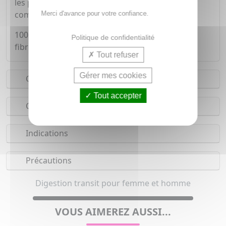
les préparations telles que les flans, crèmes,
compotes, à chaud comme à froid.
Merci d'avance pour votre confiance.
100 grammes de poudre contiennent 91.8g de
Politique de confidentialité
fibres.
Tout refuser
Gérer mes cookies
Conseils d'utilisation
Tout accepter
Composition
Indications
Précautions
Digestion transit pour femme et homme
VOUS AIMEREZ AUSSI...