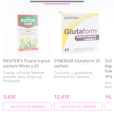
RICHTER'S Tisane transit
SYNERGIA Glutaform 20
SUPE
sachets filtres x 20
sachets
diges
foie
Tisane, infusion Menthe
Curcuma, L-glutamine,
ampo
poivrée, Anis, Réglisse,
Vitamine D3, Ananas
Rhubarbe
Artic
Romar
3,65€
12,41€
16,
AJOUTER AU PANIER
AJOUTER AU PANIER
A