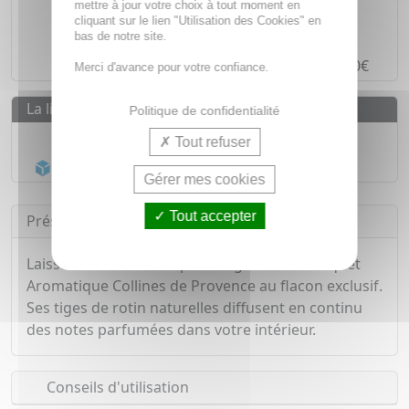
Des prix
IMBATTABLES
mettre à jour votre choix à tout moment en
cliquant sur le lien "Utilisation des Cookies" en
Paiement en ligne
SÉCURISÉ
bas de notre site.
Paiement en
4 fois sans frais
à partir de 30€
Merci d'avance pour votre confiance.
La livraison
Politique de confidentialité
Livraison gratuite dès
55€
Tout refuser
Acheminement Chronopost
en 24h*
Gérer mes cookies
Tout accepter
Présentation
Laissez-vous charmer par l'élégance du Bouquet
Aromatique Collines de Provence au flacon exclusif.
Ses tiges de rotin naturelles diffusent en continu
des notes parfumées dans votre intérieur.
Conseils d'utilisation