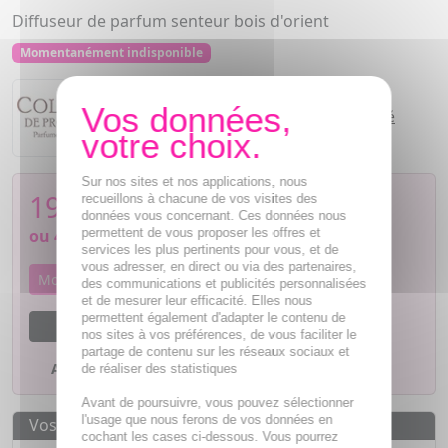
Diffuseur de parfum senteur bois d'orient
Momentanément indisponible
Collines de Provence
Bouquet parfumé
Sur nos sites et nos applications, nous
19,71
€
recueillons à chacune de vos visites des
données vous concernant. Ces données nous
permettent de vous proposer les offres et
ou
4,93€
si 4 fois sans frais
services les plus pertinents pour vous, et de
vous adresser, en direct ou via des partenaires,
Momentanément indisponible
des communications et publicités personnalisées
et de mesurer leur efficacité. Elles nous
permettent également d'adapter le contenu de
M'avertir dès que le produit sera disponible
nos sites à vos préférences, de vous faciliter le
partage de contenu sur les réseaux sociaux et
Ajouter à mes favoris
de réaliser des statistiques
Avant de poursuivre, vous pouvez sélectionner
l'usage que nous ferons de vos données en
Vos avantages
cochant les cases ci-dessous. Vous pourrez