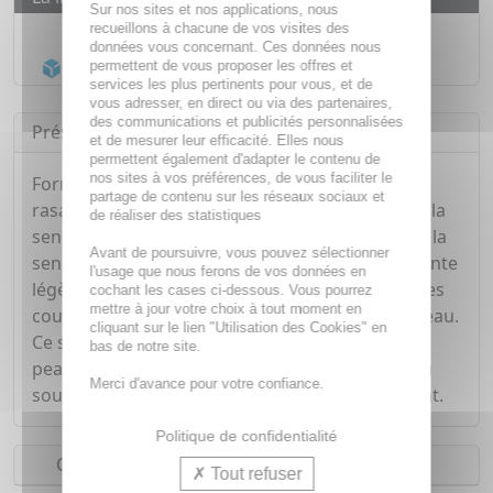
Sur nos sites et nos applications, nous
Livraison gratuite dès
55€
recueillons à chacune de vos visites des
données vous concernant. Ces données nous
Acheminement Chronopost
en 24h*
permettent de vous proposer les offres et
services les plus pertinents pour vous, et de
vous adresser, en direct ou via des partenaires,
des communications et publicités personnalisées
Présentation
et de mesurer leur efficacité. Elles nous
permettent également d'adapter le contenu de
nos sites à vos préférences, de vous faciliter le
Formulé par des dermatologues, ce soin après-
partage de contenu sur les réseaux sociaux et
rasage apaisant contient de l'aloès pour calmer la
de réaliser des statistiques
sensation de brûlure due au rasage et soulager la
Avant de poursuivre, vous pouvez sélectionner
sensation de sécheresse. Cette lotion adoucissante
l'usage que nous ferons de vos données en
légère favorise la cicatrisation des entailles et des
cochant les cases ci-dessous. Vous pourrez
mettre à jour votre choix à tout moment en
coupures mineures. Convient à tous types de peau.
cliquant sur le lien "Utilisation des Cookies" en
Ce savon doit être utilisé matin et soir pour une
bas de notre site.
peau plus saine. Sa mousse douce laisse la peau
Merci d'avance pour votre confiance.
souple, nettoie en douceur et se rince facilement.
Politique de confidentialité
Conseils d'utilisation
Tout refuser