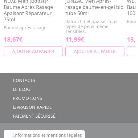
NUXE Men [Boost]³
JONZAC Men Après-
WELE
Baume Après Rasage
rasage baume-en-gel bio
Baum
Apaisant Réparateur
tube 50ml
100
75ml
Rafraîchit et apaise. Tous
Baum
types de peux même
Baume après rasage.
sensibles.
18,67€
11,99€
13,
AJOUTER AU PANIER
AJOUTER AU PANIER
A
CONTACTS
LE BLOG
PROMOTIONS
LIVRAISON RAPIDE
PAIEMENT SÉCURISÉ
Informations et mentions légales