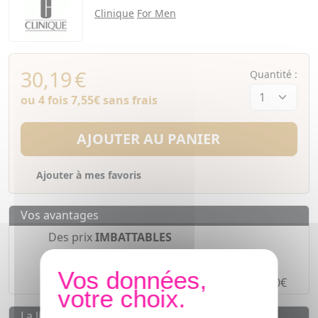
Clinique
For Men
30,19
€
Quantité :
ou 4 fois
7,55€
sans frais
AJOUTER AU PANIER
Ajouter à mes favoris
Vos avantages
Des prix
IMBATTABLES
Paiement en ligne
SÉCURISÉ
Paiement en
4 fois sans frais
à partir de 30€
La livraison