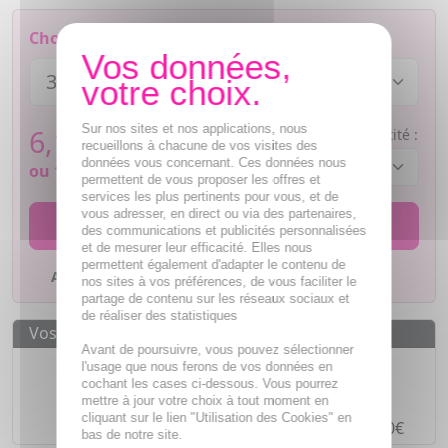
Choisissez votre modèle :
Sur nos sites et nos applications, nous
6,15
€
Quantité :
recueillons à chacune de vos visites des
données vous concernant. Ces données nous
ou
1,54€
si 4 fois sans frais
permettent de vous proposer les offres et
services les plus pertinents pour vous, et de
vous adresser, en direct ou via des partenaires,
AJOUTER AU PANIER
des communications et publicités personnalisées
et de mesurer leur efficacité. Elles nous
permettent également d'adapter le contenu de
Ajouter à mes favoris
nos sites à vos préférences, de vous faciliter le
partage de contenu sur les réseaux sociaux et
de réaliser des statistiques
Vos avantages
Avant de poursuivre, vous pouvez sélectionner
Des prix
IMBATTABLES
l'usage que nous ferons de vos données en
cochant les cases ci-dessous. Vous pourrez
Paiement en ligne
SÉCURISÉ
mettre à jour votre choix à tout moment en
cliquant sur le lien "Utilisation des Cookies" en
Paiement en
4 fois sans frais
à partir de 30€
bas de notre site.