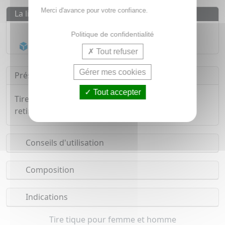
Merci d'avance pour votre confiance.
La livraison
Livraison gratuite dès
55€
Politique de confidentialité
Acheminement Chronopost
en 24h*
Tout refuser
Gérer mes cookies
Présentation
Tout accepter
Tire-tique possédant un double crochet afin de
retirer les tiques de toutes tailles.
Conseils d'utilisation
Composition
Indications
Tire tique pour femme et homme