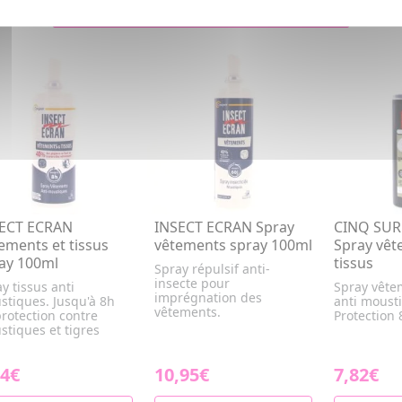
ECT ECRAN
INSECT ECRAN Spray
CINQ SUR
ements et tissus
vêtements spray 100ml
Spray vêt
ay 100ml
tissus
Spray répulsif anti-
insecte pour
y tissus anti
Spray vêtem
imprégnation des
stiques. Jusqu'à 8h
anti moust
vêtements.
rotection contre
Protection
stiques et tigres
24€
10,95€
7,82€