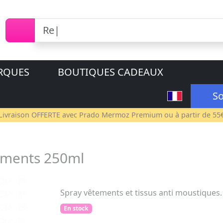
RQUES
BOUTIQUES CADEAUX
So
Livraison OFFERTE avec
Prado Mermoz Premium
ou à partir de 55
ements 250ml
Spray vêtements et tissus anti moustiques
En stock