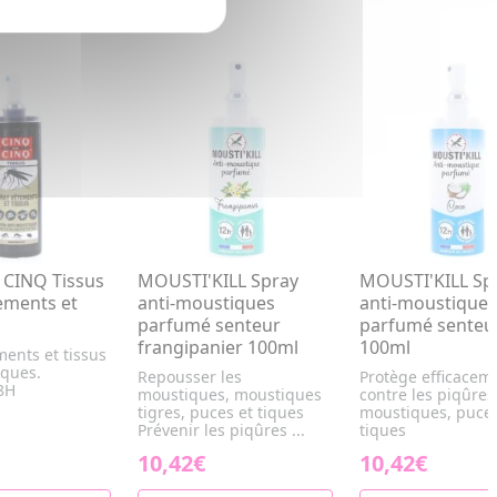
 CINQ Tissus
MOUSTI'KILL Spray
MOUSTI'KILL Sp
ements et
anti-moustiques
anti-moustiques
parfumé senteur
parfumé senteu
frangipanier 100ml
100ml
ents et tissus
iques.
Repousser les
Protège efficacem
 8H
moustiques, moustiques
contre les piqûres
tigres, puces et tiques
moustiques, puces
Prévenir les piqûres ...
tiques
10,42€
10,42€