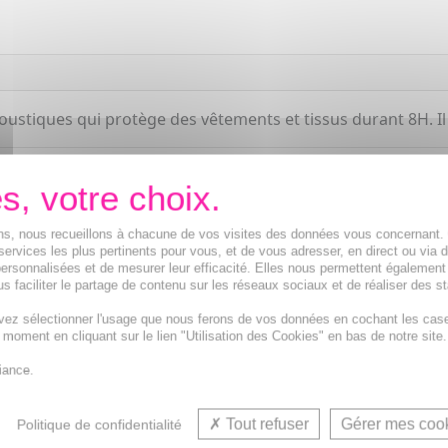
oustiques qui protège des vêtements et tissus durant 8H. Il 
ions, nous recueillons à chacune de vos visites des données vous concernant
services les plus pertinents pour vous, et de vous adresser, en direct ou via 
ersonnalisées et de mesurer leur efficacité. Elles nous permettent également
s faciliter le partage de contenu sur les réseaux sociaux et de réaliser des st
vez sélectionner l'usage que nous ferons de vos données en cochant les cas
Anti-moustique ti
t moment en cliquant sur le lien "Utilisation des Cookies" en bas de notre site.
iance.
Tout refuser
Gérer mes coo
Politique de confidentialité
VOUS AIMEREZ AUSSI...