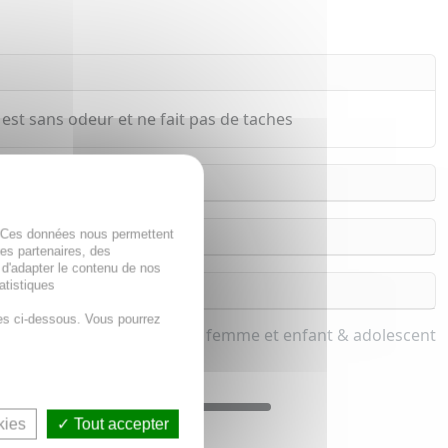
est sans odeur et ne fait pas de taches
. Ces données nous permettent
des partenaires, des
 d'adapter le contenu de nos
atistiques
es ci-dessous. Vous pourrez
ssu, vêtement pour homme, femme et enfant & adolescent
kies
Tout accepter