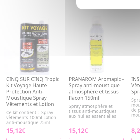
CINQ SUR CINQ Tropic
PRANAROM Aromapic -
INS
Kit Voyage Haute
Spray anti-moustique
Vêt
Protection Anti-
atmosphère et tissus
Spr
Moustique Spray
flacon 150ml
Spra
Vêtements et Lotion
mou
Spray atmosphère et
de p
tissus anti-moustiques
Ce kit contient : Spray
mou
aux huiles essentielles
vêtements 100ml Lotion
anti-moustique 75ml
15,12€
15,12€
8,