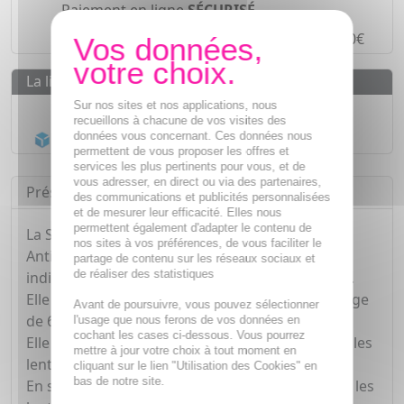
Paiement en ligne
SÉCURISÉ
Paiement en
4 fois sans frais
à partir de 30€
La livraison
Sur nos sites et nos applications, nous
Livraison gratuite dès
55€
recueillons à chacune de vos visites des
Acheminement Chronopost
en 24h*
données vous concernant. Ces données nous
permettent de vous proposer les offres et
services les plus pertinents pour vous, et de
vous adresser, en direct ou via des partenaires,
Présentation
des communications et publicités personnalisées
et de mesurer leur efficacité. Elles nous
permettent également d'adapter le contenu de
La Solution Flash Traitement Flash Anti-Poux et
nos sites à vos préférences, de vous faciliter le
Anti-Lentes de CINQ SUR CINQ est un produit
partage de contenu sur les réseaux sociaux et
de réaliser des statistiques
indispensable à avoir si votre enfant a des poux.
Elle peut être utilisée chez l'enfant à partir de l'âge
Avant de poursuivre, vous pouvez sélectionner
de 6 mois et chez les adultes.
l'usage que nous ferons de vos données en
cochant les cases ci-dessous. Vous pourrez
Elle permet de tuer mécaniquement les poux et les
mettre à jour votre choix à tout moment en
lentes par asphyxie.
cliquant sur le lien "Utilisation des Cookies" en
bas de notre site.
En seulement 5 minutes, elle élimine les poux et les