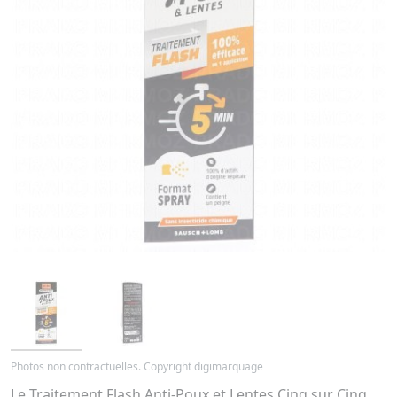
Photos non contractuelles. Copyright digimarquage
Le Traitement Flash Anti-Poux et Lentes Cinq sur Cinq