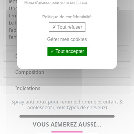
lentes.
Merci d'avance pour votre confiance.
Une seule application suffit, ce qui est un gain de
temps pour de nombreux parents.
Politique de confidentialité
Le format spray facilite son utilisation et
Tout refuser
l'application sur l'ensemble de la chevelure de
l'enfant.
Gérer mes cookies
Tout accepter
Conseils d'utilisation
Composition
Indications
Spray anti poux pour femme, homme et enfant &
adolescent (Tous types de cheveux)
VOUS AIMEREZ AUSSI...