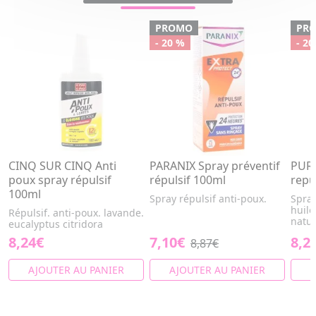
PROMO
PR
- 20 %
- 20
CINQ SUR CINQ Anti
PARANIX Spray préventif
PURE
poux spray répulsif
répulsif 100ml
repu
100ml
Spray répulsif anti-poux.
Spray
huile
Répulsif. anti-poux. lavande.
natur
eucalyptus citridora
8,24€
7,10€
8,2
8,87€
AJOUTER AU PANIER
AJOUTER AU PANIER
A