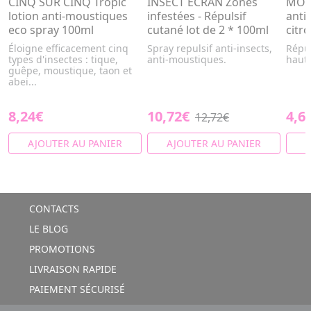
CINQ SUR CINQ Tropic
INSECT ECRAN Zones
MOUS
lotion anti-moustiques
infestées - Répulsif
anti
eco spray 100ml
cutané lot de 2 * 100ml
citr
Éloigne efficacement cinq
Spray repulsif anti-insects,
Répul
types d'insectes : tique,
anti-moustiques.
haute
guêpe, moustique, taon et
abei...
8,24€
10,72€
4,6
12,72€
AJOUTER AU PANIER
AJOUTER AU PANIER
A
CONTACTS
LE BLOG
PROMOTIONS
LIVRAISON RAPIDE
PAIEMENT SÉCURISÉ