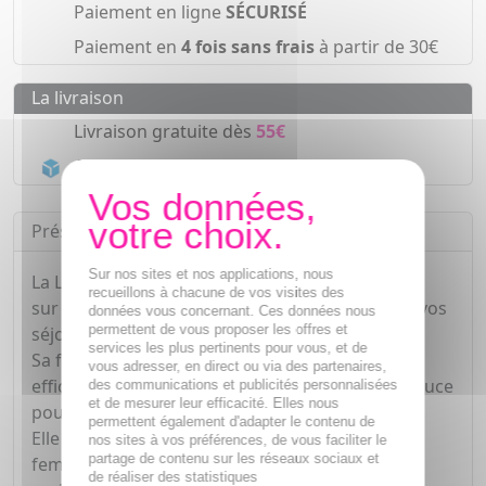
Paiement en ligne
SÉCURISÉ
Paiement en
4 fois sans frais
à partir de 30€
La livraison
Livraison gratuite dès
55€
Acheminement Chronopost
en 24h*
Présentation
Sur nos sites et nos applications, nous
La Lotion Anti-Moustiques Tropic Monoï de Cinq
recueillons à chacune de vos visites des
sur Cinq est votre alliée idéale pour profiter de vos
données vous concernant. Ces données nous
permettent de vous proposer les offres et
séjours en zones à risques.
services les plus pertinents pour vous, et de
Sa formule renforcée vous offre une protection
vous adresser, en direct ou via des partenaires,
efficace contre les moustiques, tout en étant douce
des communications et publicités personnalisées
et de mesurer leur efficacité. Elles nous
pour la peau.
permettent également d'adapter le contenu de
Elle est spécialement conçue pour convenir aux
nos sites à vos préférences, de vous faciliter le
partage de contenu sur les réseaux sociaux et
femmes enceintes et aux enfants à partir de 24
de réaliser des statistiques