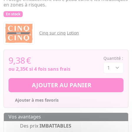
en zones à risques.
En stock
Cinq sur cinq
Lotion
9,38
€
Quantité :
ou
2,35€
si 4 fois sans frais
AJOUTER AU PANIER
Ajouter à mes favoris
Vos avantages
Des prix
IMBATTABLES