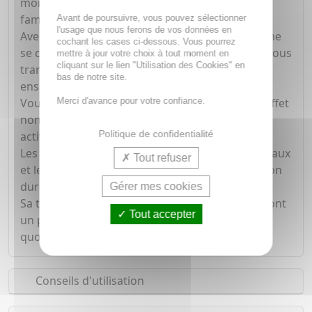
mois, ce qui en fait un choix sûr pour toute la
famille.
Avant de poursuivre, vous pouvez sélectionner
l'usage que nous ferons de vos données en
Avec son parfum délicat de Monoï, cette lotion ne
cochant les cases ci-dessous. Vous pourrez
se contente pas de repousser les insectes, elle vous
mettre à jour votre choix à tout moment en
cliquant sur le lien "Utilisation des Cookies" en
transporte également vers des destinations
bas de notre site.
ensoleillées.
Merci d'avance pour votre confiance.
Vous apprécierez son application facile et son effet
non gras, qui vous permet de profiter de vos
Politique de confidentialité
activités en plein air sans souci.
Les ingrédients actifs, tels que les extraits végétaux
Tout refuser
et les actifs répulsifs, garantissent une protection
durable.
Gérer mes cookies
Sa texture légère et son parfum envoûtant en font
Tout accepter
un produit que vous aurez plaisir à utiliser au
quotidien.
Conseils d'utilisation