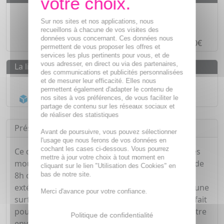
Des prix
IMBATTABLES
Sur nos sites et nos applications, nous
Paiement en ligne
SÉCURISÉ
recueillons à chacune de vos visites des
données vous concernant. Ces données nous
Paiement en
4 fois sans frais
à partir de 30€
permettent de vous proposer les offres et
services les plus pertinents pour vous, et de
vous adresser, en direct ou via des partenaires,
La livraison
des communications et publicités personnalisées
Livraison gratuite dès
55€
et de mesurer leur efficacité. Elles nous
permettent également d'adapter le contenu de
Acheminement Chronopost
en 24h*
nos sites à vos préférences, de vous faciliter le
partage de contenu sur les réseaux sociaux et
de réaliser des statistiques
Présentation
Avant de poursuivre, vous pouvez sélectionner
l'usage que nous ferons de vos données en
cochant les cases ci-dessous. Vous pourrez
Ce diffuseur assure une action efficace contre les
mettre à jour votre choix à tout moment en
moustiques/moustiques tigres jusqu'à 40 nuits de
cliquant sur le lien "Utilisation des Cookies" en
8h ou 60 soirées de 5h. Il s'utilise aussi bien en
bas de notre site.
extérieur (camping, barbecue, pique-nique.. il a une
Merci d'avance pour votre confiance.
surface d'efficacité de 10m²) qu'en intérieur. Parfait
pour profiter des nuits d'été en extérieur sans être
Politique de confidentialité
envahit par les moustiques.