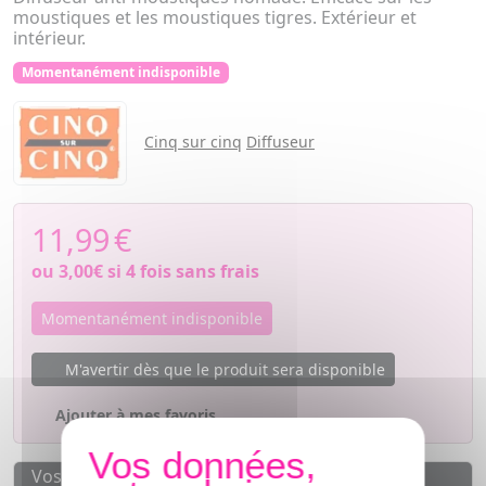
moustiques et les moustiques tigres. Extérieur et
intérieur.
Momentanément indisponible
Cinq sur cinq
Diffuseur
11,99
€
ou
3,00€
si 4 fois sans frais
Momentanément indisponible
M'avertir dès que le produit sera disponible
Ajouter à mes favoris
Vos avantages