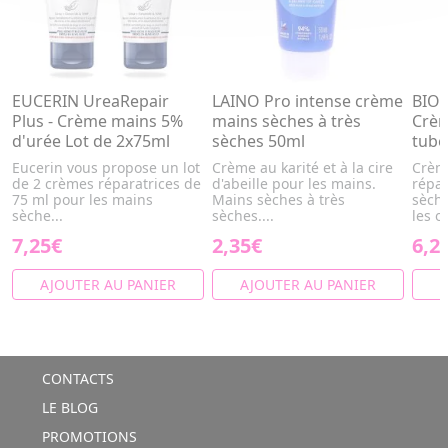
EUCERIN UreaRepair
LAINO Pro intense crème
BIO
Plus - Crème mains 5%
mains sèches à très
Crèm
d'urée Lot de 2x75ml
sèches 50ml
tube
Eucerin vous propose un lot
Crème au karité et à la cire
Crème
de 2 crèmes réparatrices de
d'abeille pour les mains.
répar
75 ml pour les mains
Mains sèches à très
sèche
sèche...
sèches....
les o
7,25€
2,35€
6,2
AJOUTER AU PANIER
AJOUTER AU PANIER
A
CONTACTS
LE BLOG
PROMOTIONS