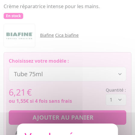
Crème réparatrice intense pour les mains.
En stock
Biafine
Cica biafine
Choisissez votre modèle :
6,21
€
Quantité :
ou
1,55€
si 4 fois sans frais
AJOUTER AU PANIER
Ajouter à mes favoris