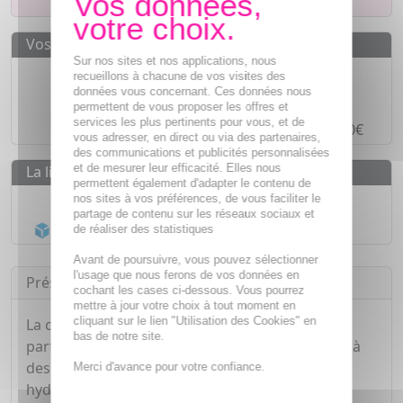
Vos avantages
Sur nos sites et nos applications, nous
Des prix
IMBATTABLES
recueillons à chacune de vos visites des
données vous concernant. Ces données nous
Paiement en ligne
SÉCURISÉ
permettent de vous proposer les offres et
services les plus pertinents pour vous, et de
Paiement en
4 fois sans frais
à partir de 30€
vous adresser, en direct ou via des partenaires,
des communications et publicités personnalisées
et de mesurer leur efficacité. Elles nous
La livraison
permettent également d'adapter le contenu de
Livraison gratuite dès
55€
nos sites à vos préférences, de vous faciliter le
partage de contenu sur les réseaux sociaux et
Acheminement Chronopost
en 24h*
de réaliser des statistiques
Avant de poursuivre, vous pouvez sélectionner
l'usage que nous ferons de vos données en
Présentation
cochant les cases ci-dessous. Vous pourrez
mettre à jour votre choix à tout moment en
cliquant sur le lien "Utilisation des Cookies" en
La crème pour mains Cicabiafine convient
bas de notre site.
parfaitement à la protection des mains sujettes à
dessèchement ou irritation intense. Apaisante,
Merci d'avance pour votre confiance.
hydratante et protectrice. Texture fondante, ne