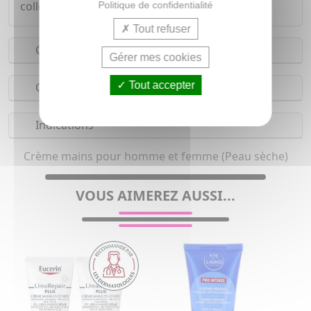
colle pas. Conditionnement : tube plastique.
Politique de confidentialité
Tout refuser
Conseils d'utilisation
Gérer mes cookies
Tout accepter
Composition
Indications
Crème mains pour homme et femme (Peau sèche)
VOUS AIMEREZ AUSSI...