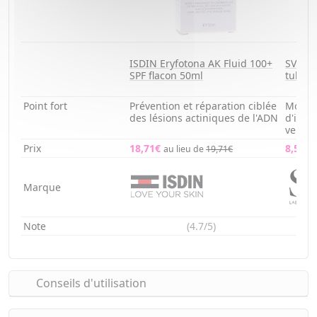
ISDIN Eryfotona AK Fluid 100+
SVR Su
SPF flacon 50ml
tube 
Point fort
Prévention et réparation ciblée
Mousse
des lésions actiniques de l'ADN
d'impe
velou
Prix
18,71€
8,51€
au lieu de
19,71€
Marque
Note
(4.7/5)
Conseils d'utilisation