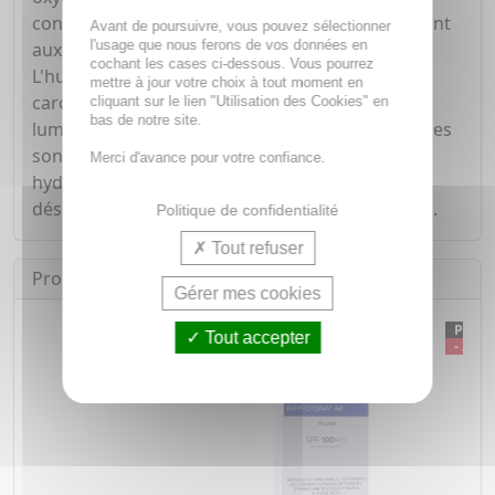
contient également du niacinamide, un ingrédient
Avant de poursuivre, vous pouvez sélectionner
l'usage que nous ferons de vos données en
aux propriétés anti-âge et anti-inflammatoires.
cochant les cases ci-dessous. Vous pourrez
L'huile de lupin, naturellement riche en bêta-
mettre à jour votre choix à tout moment en
carotène, va favoriser un bronzage uniforme et
cliquant sur le lien "Utilisation des Cookies" en
bas de notre site.
lumineux. Enfin, la glycérine et les huiles végétales
sont associées pour renforcer le film
Merci d'avance pour votre confiance.
hydrolipidique et prévenir aussi bien la
déshydratation que le dessèchement de la peau.
Politique de confidentialité
Tout refuser
Produits équivalents
Gérer mes cookies
PROMO
PRO
Tout accepter
- 5 %
- 32 %