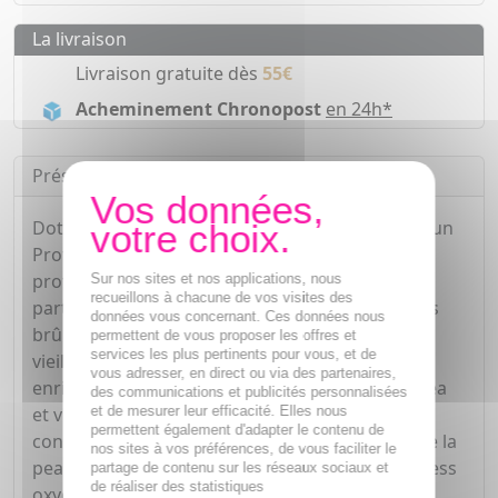
La livraison
Livraison gratuite dès
55€
Acheminement Chronopost
en 24h*
Présentation
Dotée d'un SPF 50+, l'eau solaire Caudalie Vinosun
Protect apporte à la peau le plus haut niveau de
protection contre les UVA et UVB. Ainsi, elle
Sur nos sites et nos applications, nous
recueillons à chacune de vos visites des
participe à la prévention des coups de soleil, des
données vous concernant. Ces données nous
brûlures, des dommages cellulaires et du
permettent de vous proposer les offres et
services les plus pertinents pour vous, et de
vieillissement cutané prématuré. Sa formule est
vous adresser, en direct ou via des partenaires,
enrichie en polyphénols de raisin, extrait d'épicéa
des communications et publicités personnalisées
et de mesurer leur efficacité. Elles nous
et vitamine E. Ce trio d'actifs antioxydants
permettent également d'adapter le contenu de
contribue à renforcer les défenses naturelles de la
nos sites à vos préférences, de vous faciliter le
peau face au soleil et l'aide à lutter contre le stress
partage de contenu sur les réseaux sociaux et
de réaliser des statistiques
oxydatif induit par les rayons. Cette eau solaire