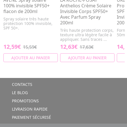
AVÈNE Spray solaire
LA ROCHE-POSAY
URIA
100% invisible SPF50+
Anthelios Crème Solaire
Prot
flacon de 200ml
Invisible Corps SPF50+
SPF5
Avec Parfum Spray
Invi
Spray solaire très haute
200ml
200
protection 100% invisible,
SPF 50+.
Très haute protection corps,
Forma
texture ultra légère facile à
50ml
appliquer. Sans traces ...
12,59€
12,63€
14,
15,59€
17,63€
AJOUTER AU PANIER
AJOUTER AU PANIER
A
CONTACTS
LE BLOG
PROMOTIONS
LIVRAISON RAPIDE
PAIEMENT SÉCURISÉ