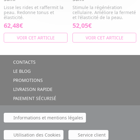
Lisse les rides et raffermit la
Stimule la régénération
peau. Redonne tonus et
cellulaire. Améliore la fermeté
élasticité.
et l'élasticité de la peau.
62,48€
52,05€
VOIR CET ARTICLE
VOIR CET ARTICLE
CONTACTS
LE BLOG
PROMOTIONS
LIVRAISON RAPIDE
PAIEMENT SÉCURISÉ
Informations et mentions légales
Utilisation des Cookies
Service client