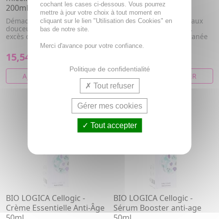
cochant les cases ci-dessous. Vous pourrez
200ml
Hydratante 50ml
mettre à jour votre choix à tout moment en
Démaquille et nettoie en
Nourrit intensément peaux
cliquant sur le lien "Utilisation des Cookies" en
douceur. Elimine impuretés et
sèches et déshydratées.
bas de notre site.
excès de sébum. Protège les...
Renforce la barrière cutanée
pou...
Merci d'avance pour votre confiance.
15,54€
41,62€
Politique de confidentialité
AJOUTER AU PANIER
AJOUTER AU PANIER
Tout refuser
Gérer mes cookies
Tout accepter
BIO LOGICA Cellogic -
BIO LOGICA Cellogic -
Crème Essentielle Anti-Âge
Sérum Booster anti-age
50ml
50ml