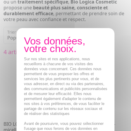
ou un
traitement spécifique
,
Bio Logica Cosmetic
propose une
beauté plus saine, consciente et
durablement efficace
, permettant de prendre soin de
votre peau avec confiance et respect.
Trier par
4 articles
Sur nos sites et nos applications, nous
recueillons à chacune de vos visites des
données vous concernant. Ces données nous
permettent de vous proposer les offres et
services les plus pertinents pour vous, et de
vous adresser, en direct ou via des partenaires,
des communications et publicités personnalisées
et de mesurer leur efficacité. Elles nous
permettent également d'adapter le contenu de
nos sites à vos préférences, de vous faciliter le
partage de contenu sur les réseaux sociaux et
de réaliser des statistiques
BIO LOGICA Cellogic - Eau
BIO LOGICA Cellogic -
Avant de poursuivre, vous pouvez sélectionner
l'usage que nous ferons de vos données en
micellaire revitalisante
Crème nutrition