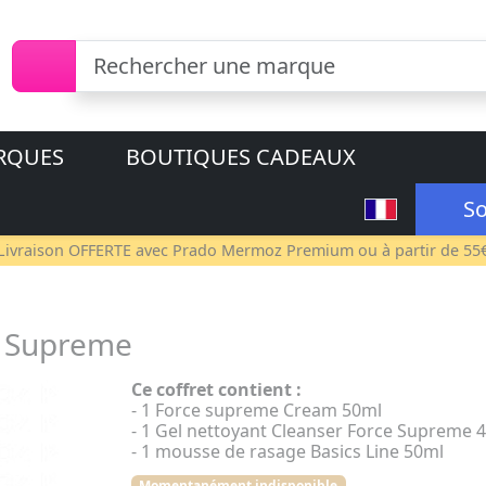
RQUES
BOUTIQUES CADEAUX
So
Livraison OFFERTE avec
Prado Mermoz Premium
ou à partir de 55
 Supreme
Ce coffret contient :
- 1 Force supreme Cream 50ml
- 1 Gel nettoyant Cleanser Force Supreme 
- 1 mousse de rasage Basics Line 50ml
Momentanément indisponible