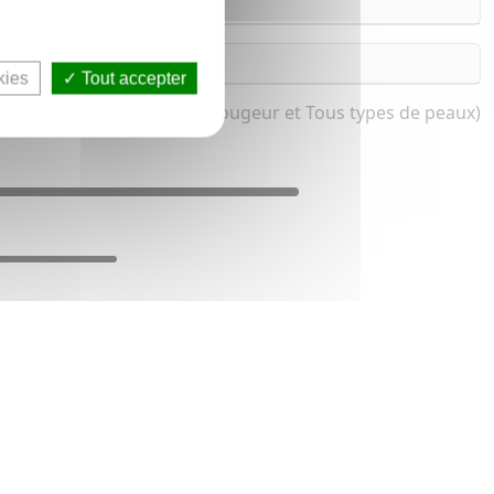
kies
Tout accepter
e (Peau sensible, peau à rougeur et Tous types de peaux)