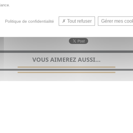
iance.
Tout refuser
Gérer mes coo
Politique de confidentialité
offret visage, Cadeau pour lui et Coffret homme pour homm
VOUS AIMEREZ AUSSI...