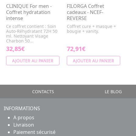
CLINIQUE For men -
FILORGA Coffret
Coffret hydratation
cadeaux - NCEF-
intense
REVERSE
Ce coffret contient : Soin
Coffret cure + masque +
Auto-Réhydratant 72H 50
bougie + vanity.
ml. Nettoyant Visage
Charbon 50...
32,85€
72,91€
AJOUTER AU PANIER
AJOUTER AU PANIER
CONTACTS
LE BLOG
INFORMATIONS
A propos
Livraison
Paiement sécurisé