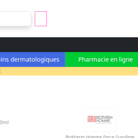
ins dermatologiques
Pharmacie en ligne
€
40ml
Biotherm Homme
Force Suprême