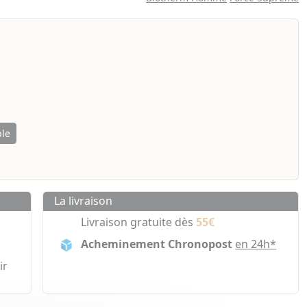
ble
La livraison
Livraison gratuite dès
55€
Acheminement Chronopost
en 24h*
ir