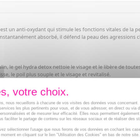
t un anti-oxydant qui stimule les fonctions vitales de la pe
. Instantanément absorbé, il défend la peau des agressions cl
, le gel hydra detox nettoie le visage et le libère de toute
e, le poil plus souple et le visage et revitalisé.
e a raser Sensitive Force de chez Biotherm protège la barri
ions, nous recueillons à chacune de vos visites des données vous concernant
services les plus pertinents pour vous, et de vous adresser, en direct ou via 
ersonnalisées et de mesurer leur efficacité. Elles nous permettent également
s faciliter le partage de contenu sur les réseaux sociaux et de réaliser des st
vez sélectionner l'usage que nous ferons de vos données en cochant les cas
t moment en cliquant sur le lien "Utilisation des Cookies" en bas de notre site.