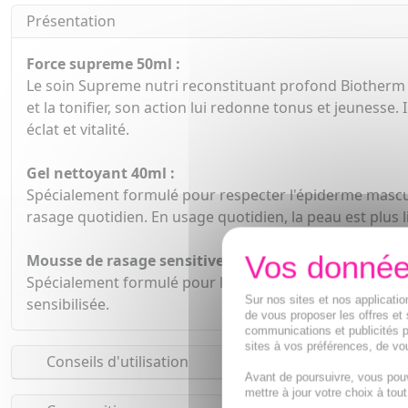
Présentation
Force supreme 50ml :
Le soin Supreme nutri reconstituant profond Biotherm es
et la tonifier, son action lui redonne tonus et jeunesse
éclat et vitalité.
Gel nettoyant 40ml :
Spécialement formulé pour respecter l'épiderme masculin
rasage quotidien. En usage quotidien, la peau est plus liss
Mousse de rasage sensitive force 50ml :
Spécialement formulé pour les peaux sensibles, la mouss
Sur nos sites et nos applicat
sensibilisée.
de vous proposer les offres et 
communications et publicités p
sites à vos préférences, de vou
Conseils d'utilisation
Avant de poursuivre, vous pou
mettre à jour votre choix à tou