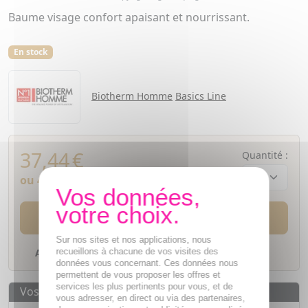
Baume visage confort apaisant et nourrissant.
En stock
Biotherm Homme
Basics Line
37,44
€
Quantité :
ou 4 fois
9,36€
sans frais
AJOUTER AU PANIER
Sur nos sites et nos applications, nous
recueillons à chacune de vos visites des
Ajouter à mes favoris
données vous concernant. Ces données nous
permettent de vous proposer les offres et
services les plus pertinents pour vous, et de
Vos avantages
vous adresser, en direct ou via des partenaires,