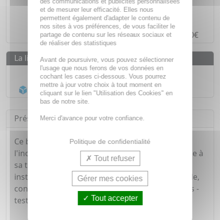
des communications et publicités personnalisées
Des prix
IMBATTABLES
et de mesurer leur efficacité. Elles nous
Paiement en ligne
SÉCURISÉ
permettent également d'adapter le contenu de
nos sites à vos préférences, de vous faciliter le
Paiement en
4 fois sans frais
à partir de 30€
partage de contenu sur les réseaux sociaux et
de réaliser des statistiques
La livraison
Avant de poursuivre, vous pouvez sélectionner
l'usage que nous ferons de vos données en
Livraison gratuite dès
55€
cochant les cases ci-dessous. Vous pourrez
mettre à jour votre choix à tout moment en
Acheminement Chronopost
en 24h*
cliquant sur le lien "Utilisation des Cookies" en
bas de notre site.
Présentation
Merci d'avance pour votre confiance.
Ce baume après-rasage protège la peau contre
Politique de confidentialité
l'inconfort et les irritations liées au rasage. Grâce à
Tout refuser
sa texture riche nourrissante, ce baume apaise
instantanément la peau tout en la laissant souple,
Gérer mes cookies
confortable et hydratée pendant 24h*. Non gras -
Tout accepter
testé sous contrôle dermatologique.