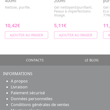
400ml
200ml
pur
Nettoie, purifie.
Gel nettoyant/purifiant.
Gel 
Peaux à imperfections.
Eco 
Visage.
77%
10,42€
5,11€
11
AJOUTER AU PANIER
AJOUTER AU PANIER
A
CONTACTS
LE BLOG
INFORMATIONS
A propos
Livraison
Paiement sécurisé
Données personnelles
Conditions générales de ventes