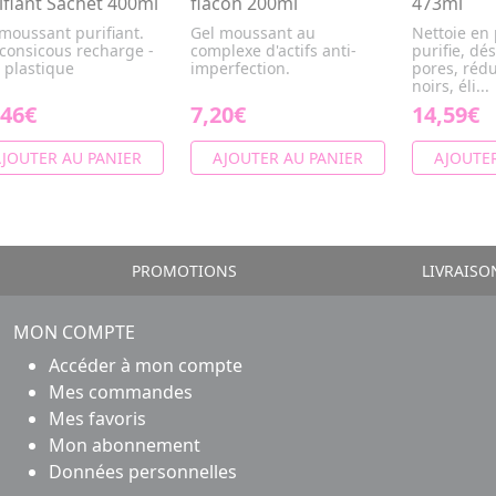
ifiant Sachet 400ml
flacon 200ml
473ml
moussant purifiant.
Gel moussant au
Nettoie en
consicous recharge -
complexe d'actifs anti-
purifie, dé
 plastique
imperfection.
pores, rédu
noirs, éli...
,46€
7,20€
14,59€
JOUTER AU PANIER
AJOUTER AU PANIER
AJOUTER
PROMOTIONS
LIVRAISO
MON COMPTE
Accéder à mon compte
Mes commandes
Mes favoris
Mon abonnement
Données personnelles