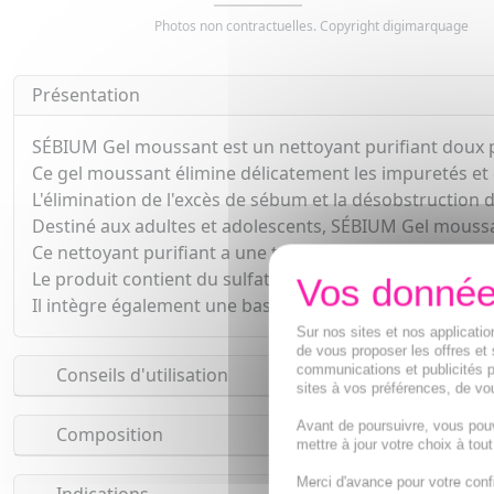
Photos non contractuelles. Copyright digimarquage
Présentation
SÉBIUM Gel moussant est un nettoyant purifiant doux 
Ce gel moussant élimine délicatement les impuretés et c
L'élimination de l'excès de sébum et la désobstruction 
Destiné aux adultes et adolescents, SÉBIUM Gel moussa
Ce nettoyant purifiant a une texture de gel moussant po
Le produit contient du sulfate de zinc et du sulfate de 
Il intègre également une base lavante sans savon ultra 
Sur nos sites et nos applicat
de vous proposer les offres et 
communications et publicités p
Conseils d'utilisation
sites à vos préférences, de vou
Avant de poursuivre, vous pou
Composition
mettre à jour votre choix à tou
Merci d'avance pour votre conf