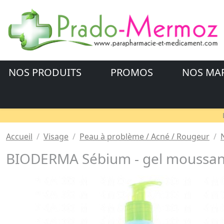
NOS PRODUITS
PROMOS
NOS MA
Accueil
Visage
Peau à problème / Acné / Rougeur
BIODERMA Sébium - gel moussant 