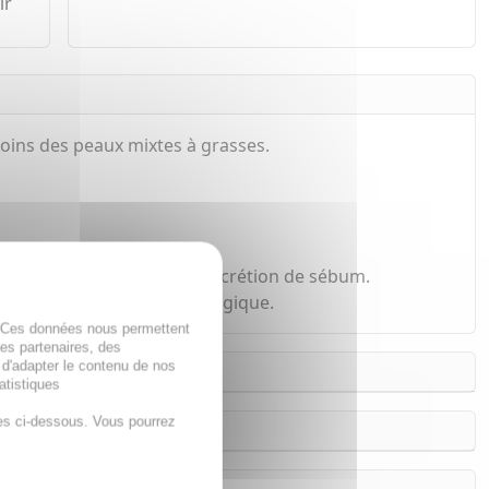
ir
ins des peaux mixtes à grasses.
perfections et limitent la sécrétion de sébum.
n préservant son pH physiologique.
. Ces données nous permettent
des partenaires, des
 d'adapter le contenu de nos
atistiques
es ci-dessous. Vous pourrez