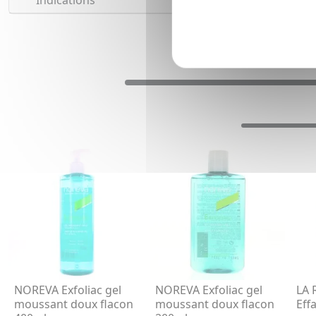
Indications
Gel nettoyant anti-imperf
NOREVA Exfoliac gel
NOREVA Exfoliac gel
LA
moussant doux flacon
moussant doux flacon
Eff