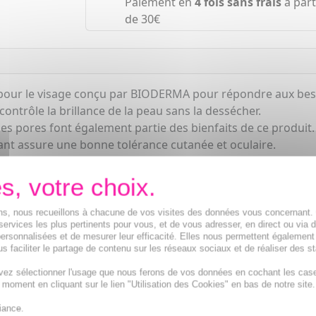
Paiement en
4 fois sans frais
à part
de 30€
pour le visage conçu par BIODERMA pour répondre aux beso
ontrôle la brillance de la peau sans la dessécher.
des pores font également partie des bienfaits de ce produit.
nt assure une bonne tolérance cutanée et oculaire.
ur une application facile et agréable.
cuivre qui assainissent l'épiderme, réduisent le nombre d'im
douce qui nettoie et respecte l'équilibre de la peau tout e
ions, nous recueillons à chacune de vos visites des données vous concernant
services les plus pertinents pour vous, et de vous adresser, en direct ou via 
ersonnalisées et de mesurer leur efficacité. Elles nous permettent également
s faciliter le partage de contenu sur les réseaux sociaux et de réaliser des st
vez sélectionner l'usage que nous ferons de vos données en cochant les cas
t moment en cliquant sur le lien "Utilisation des Cookies" en bas de notre site.
iance.