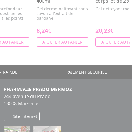
400ml
corps lot de 2 x
 profondeur,
Gel dermo-nettoyant sans
Gel nettoyant mou
sobstrue les
savon à l'extrait de
it les points
bardane.
8,24€
20,23€
 AU PANIER
AJOUTER AU PANIER
AJOUTER AU PA
N RAPIDE
PAIEMENT SÉCURISÉ
PHARMACIE PRADO MERMOZ
244 avenue du Prado
13008 Marseille
Site internet