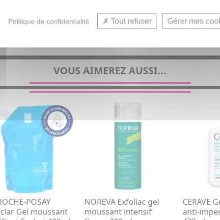
ection et Soin anti-imperfection corps pour homme, femme e
Tout refuser
Gérer mes coo
Politique de confidentialité
VOUS AIMEREZ AUSSI...
 ROCHE-POSAY
NOREVA Exfoliac gel
CERAVE G
aclar Gel moussant
moussant intensif
anti-impe