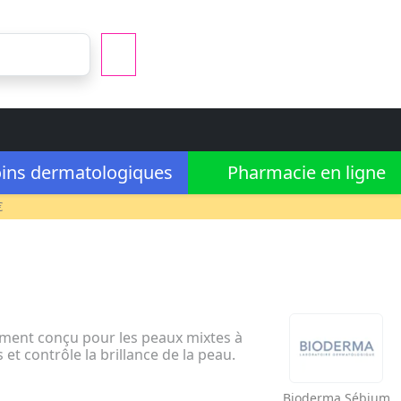
ins dermatologiques
Pharmacie en ligne
€
lement conçu pour les peaux mixtes à
et contrôle la brillance de la peau.
Bioderma
Sébium