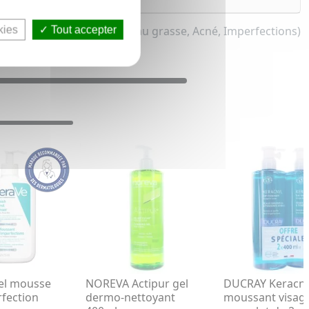
t enfant & adolescent (Peau grasse, Acné, Imperfections)
kies
Tout accepter
el mousse
NOREVA Actipur gel
DUCRAY Keracnyl
rfection
dermo-nettoyant
moussant visage