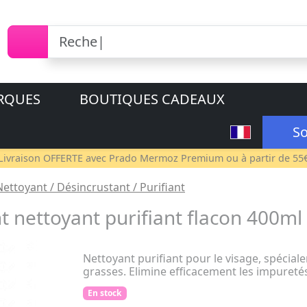
RQUES
BOUTIQUES CADEAUX
So
Livraison OFFERTE avec
Prado Mermoz Premium
ou à partir de 55
Nettoyant / Désincrustant / Purifiant
nettoyant purifiant flacon 400ml
Nettoyant purifiant pour le visage, spécia
grasses. Elimine efficacement les impuretés 
En stock