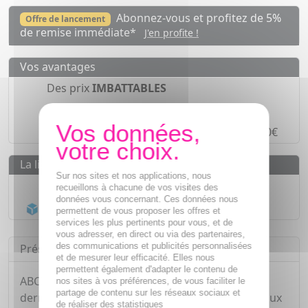
Abonnez-vous et profitez de 5%
Offre de lancement
de remise immédiate*
J'en profite !
Vos avantages
Des prix
IMBATTABLES
Paiement en ligne
SÉCURISÉ
Paiement en
4 fois sans frais
à partir de 30€
La livraison
Sur nos sites et nos applications, nous
Livraison gratuite dès
55€
recueillons à chacune de vos visites des
données vous concernant. Ces données nous
Acheminement Chronopost
en 24h*
permettent de vous proposer les offres et
services les plus pertinents pour vous, et de
vous adresser, en direct ou via des partenaires,
des communications et publicités personnalisées
Présentation
et de mesurer leur efficacité. Elles nous
permettent également d'adapter le contenu de
ABCDerm Gel moussant du laboratoire
nos sites à vos préférences, de vous faciliter le
partage de contenu sur les réseaux sociaux et
dermatologique BIODERMA est un gel lavant doux
de réaliser des statistiques