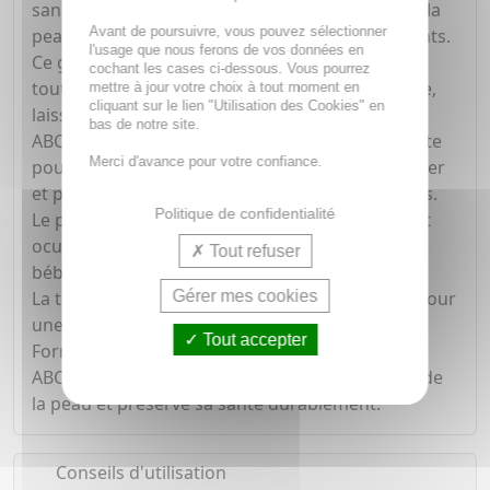
sans savon spécialement conçu pour respecter la
Avant de poursuivre, vous pouvez sélectionner
peau sensible et délicate des bébés et des enfants.
l'usage que nous ferons de vos données en
Ce gel nettoyant pour bébé nettoie en douceur
cochant les cases ci-dessous. Vous pourrez
tout en respectant l'équilibre cutané et capillaire,
mettre à jour votre choix à tout moment en
cliquant sur le lien "Utilisation des Cookies" en
laissant la peau et les cheveux doux.
bas de notre site.
ABCDerm Gel moussant est un produit de toilette
Merci d'avance pour votre confiance.
pour bébé de haute qualité, conçu pour respecter
et prendre soin de la peau fragile des tout-petits.
Politique de confidentialité
Le produit offre une bonne tolérance cutanée et
oculaire, assurant une utilisation sûre pour les
Tout refuser
bébés et les enfants.
Gérer mes cookies
La texture du produit est douce et moussante pour
une application agréable et facile.
Tout accepter
Formulé selon le principe de l'écobiologie,
ABCDerm Gel moussant respecte l'écosystème de
la peau et préserve sa santé durablement.
Conseils d'utilisation