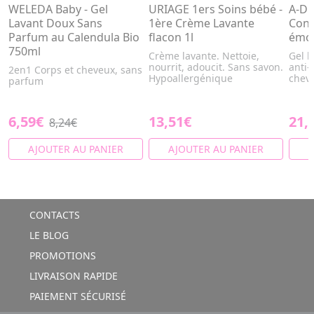
WELEDA Baby - Gel
URIAGE 1ers Soins bébé -
A-D
Lavant Doux Sans
1ère Crème Lavante
Cont
Parfum au Calendula Bio
flacon 1l
émol
750ml
Crème lavante. Nettoie,
Gel l
nourrit, adoucit. Sans savon.
anti-
2en1 Corps et cheveux, sans
Hypoallergénique
chev
parfum
6,59€
13,51€
21,
8,24€
AJOUTER AU PANIER
AJOUTER AU PANIER
A
CONTACTS
LE BLOG
PROMOTIONS
LIVRAISON RAPIDE
PAIEMENT SÉCURISÉ