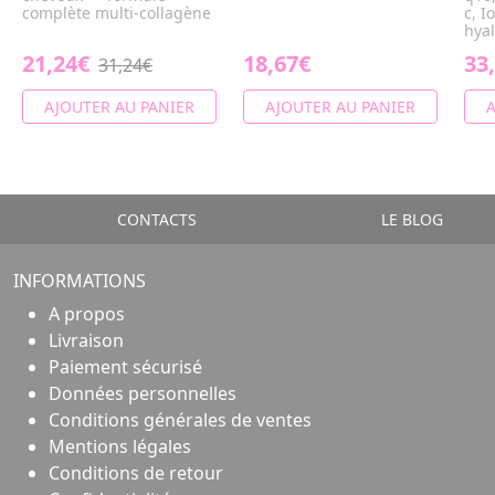
complète multi-collagène
c, I
hyal
21,24€
18,67€
33
31,24€
AJOUTER AU PANIER
AJOUTER AU PANIER
A
CONTACTS
LE BLOG
INFORMATIONS
A propos
Livraison
Paiement sécurisé
Données personnelles
Conditions générales de ventes
Mentions légales
Conditions de retour