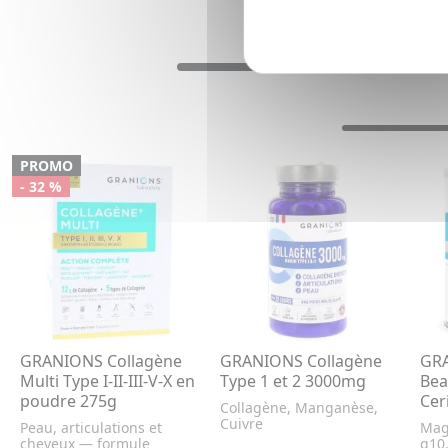
PROMO
- 32 %
GRANIONS Collagène
GRANIONS Collagène
GRA
Multi Type I-II-III-V-X en
Type 1 et 2 3000mg
Bea
poudre 275g
Cer
Collagène, Manganèse,
Cuivre
Peau, articulations et
Mag
cheveux — formule
q10,