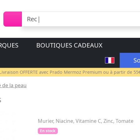
RQUES
BOUTIQUES CADEAUX
So
Livraison OFFERTE avec
Prado Mermoz Premium
ou à partir de 55
 de la peau
s
Murier, Niacine, Vitamine C, Zinc, Tomate
En stock