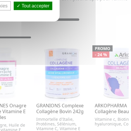
kies
Tout accepter
PROMO
- 24 %
ÊNES Onagre
GRANIONS Complexe
ARKOPHARMA
 Vitamine E
Collagène Bovin 242g
Collagène Beaut
les
Immortelle d'Italie,
Vitamine c, Biotin
Protéines, Sélénium,
hyaluronique, Col
gre, Huile de
Vitamine C, Vitamine E
 vitamine E