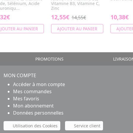
ode, Sélénium, Acide
Vitamine B3, Vitamine C,
uroniqu...
Zinc
,32€
12,55€
10,38€
14,55€
JOUTER AU PANIER
AJOUTER AU PANIER
AJOUTER
PROMOTIONS
LIVRAISO
MON COMPTE
Accéder à mon compte
Mes commandes
Mes favoris
Mon abonnement
Données personnelles
Utilisation des Cookies
Service client