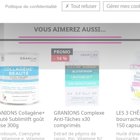
Tout refuser
Gérer mes coo
Politique de confidentialité
VOUS AIMEREZ AUSSI...
PROMO
- 14 %
NIONS Collagène+
GRANIONS Complexe
LES 3 CH
uté Sublimlift goût
Anti-Tâches x30
bourrache
ise 300g
comprimés
150 capsu
nésium, Coenzyme
Extrait de pépins de
Huile d'ona
 Vitamine e, Vitamine
raisin, Pin, Vitamine B2,
bourrache,