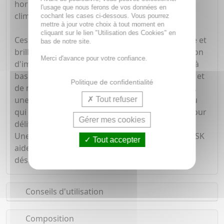
hormones, l'âge, les changements de saison et
l'usage que nous ferons de vos données en
climat.
cochant les cases ci-dessous. Vous pourrez
mettre à jour votre choix à tout moment en
cliquant sur le lien "Utilisation des Cookies" en
Ces facteurs peuvent entraîner une peau grasse et
bas de notre site.
brillante et favoriser progressivement l'apparition
Merci d'avance pour votre confiance.
d'imperfections. CUCUMBER MASK est formulé à
base d'extrait de concombre, d'huile de tea tree et
Politique de confidentialité
de matmarine® sur un support en bio-cellulose,
une nano fibre 100% biocompatible avec la peau
Tout refuser
qui agit comme une seconde couche de peau pour
Gérer mes cookies
délivrer plus d'actifs.
Une application par semaine de CUCUMBER MASK
Tout accepter
aide à réguler la production de sébum et
désincruster les pores.
Conseils d'utilisation
Composition