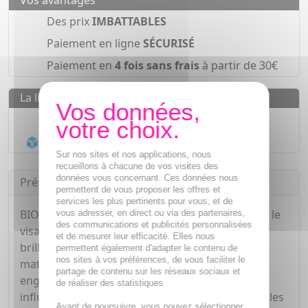
Vos avantages
Des prix
IMBATTABLES
Paiement en ligne
SÉCURISÉ
Paiement en
4 fois sans frais
à partir de 30€
La livraison
Livraison gratuite dès
55€
Acheminement Chronopost
en 24h*
Sur nos sites et nos applications, nous
recueillons à chacune de vos visites des
données vous concernant. Ces données nous
Présentation
permettent de vous proposer les offres et
services les plus pertinents pour vous, et de
BIOCYTE CUCUMBER MASK est un masque pour le
vous adresser, en direct ou via des partenaires,
des communications et publicités personnalisées
visage pour les personnes à la peau grasse et
et de mesurer leur efficacité. Elles nous
brillante qui souhaitent un soin purifiant et
permettent également d'adapter le contenu de
nos sites à vos préférences, de vous faciliter le
matifiant. La production excessive de sébum
partage de contenu sur les réseaux sociaux et
engendre une peau grasse et certains facteurs
de réaliser des statistiques
influencent grandement sa production tels que les
Avant de poursuivre, vous pouvez sélectionner