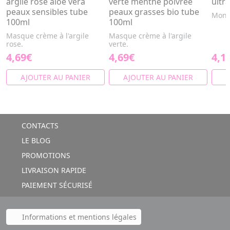
argile rose aloe vera
verte menthe poivrée
ultr
peaux sensibles tube
peaux grasses bio tube
Montm
100ml
100ml
Masque crème à l'argile
Masque crème à l'argile
rose.
verte.
4,69€
4,69€
4,1
AJOUTER AU PANIER
AJOUTER AU PANIER
A
CONTACTS
LE BLOG
PROMOTIONS
LIVRAISON RAPIDE
PAIEMENT SÉCURISÉ
Informations et mentions légales