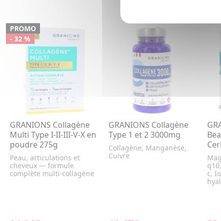
PROMO
- 32 %
GRANIONS Collagène
GRANIONS Collagène
GRA
Multi Type I-II-III-V-X en
Type 1 et 2 3000mg
Bea
poudre 275g
Cer
Collagène, Manganèse,
Cuivre
Peau, articulations et
Mag
cheveux — formule
q10,
complète multi-collagène
c, I
hyal