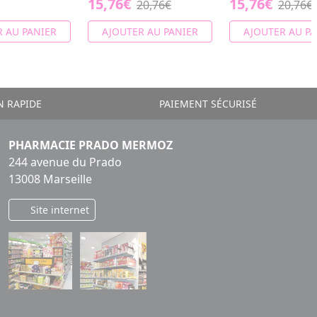
15,76€
15,76€
20,76€
20,76€
 AU PANIER
AJOUTER AU PANIER
AJOUTER AU PA
N RAPIDE
PAIEMENT SÉCURISÉ
PHARMACIE PRADO MERMOZ
244 avenue du Prado
13008 Marseille
Site internet