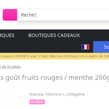
RQUES
BOUTIQUES CADEAUX
So
Livraison OFFERTE avec
Prado Mermoz Premium
ou à partir de 55
 de la peau
s goût fruits rouges / menthe 260
Acerola, Vitamine c, Collagène
En stock