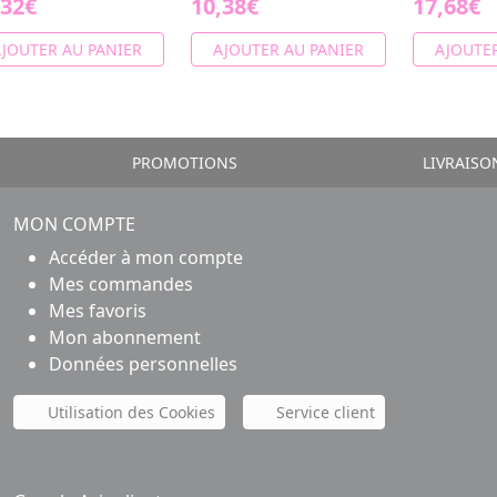
,32€
10,38€
17,68€
JOUTER AU PANIER
AJOUTER AU PANIER
AJOUTER
PROMOTIONS
LIVRAISO
MON COMPTE
Accéder à mon compte
Mes commandes
Mes favoris
Mon abonnement
Données personnelles
Utilisation des Cookies
Service client