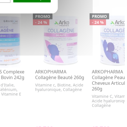
PROMO
PROMO
- 24 %
- 24 %
S Complexe
ARKOPHARMA
ARKOPHARMA
 Bovin 242g
Collagène Beauté 260g
Collagène Peau
Cheveux Articul
d'Italie,
Vitamine c, Biotine, Acide
260g
Sélénium,
hyaluronique, Collagène
 Vitamine E
Vitamine C, Vitami
Acide hyaluroniqu
Collagène