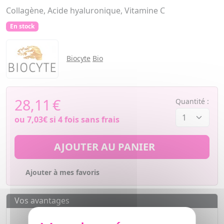
Collagène, Acide hyaluronique, Vitamine C
En stock
Biocyte
Bio
28,11
€
Quantité :
ou
7,03€
si 4 fois sans frais
AJOUTER AU PANIER
Ajouter à mes favoris
Vos avantages
Des prix
IMBATTABLES