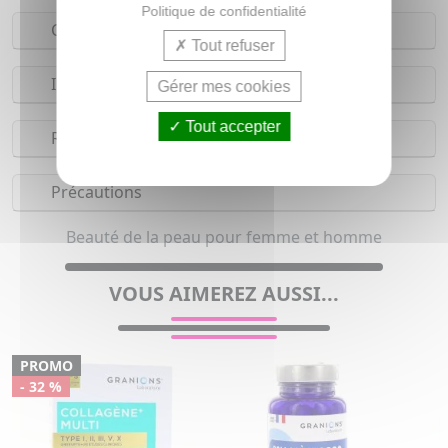
Politique de confidentialité
Composition
Tout refuser
Indications
Gérer mes cookies
Tout accepter
Réserves
Précautions
Beauté de la peau pour femme et homme
VOUS AIMEREZ AUSSI...
PROMO
- 32 %