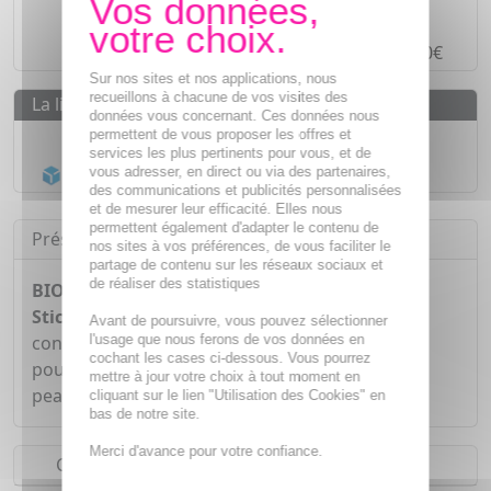
Paiement en ligne
SÉCURISÉ
Paiement en
4 fois sans frais
à partir de 30€
Sur nos sites et nos applications, nous
recueillons à chacune de vos visites des
La livraison
données vous concernant. Ces données nous
permettent de vous proposer les offres et
Livraison gratuite dès
55€
services les plus pertinents pour vous, et de
Acheminement Chronopost
en 24h*
vous adresser, en direct ou via des partenaires,
des communications et publicités personnalisées
et de mesurer leur efficacité. Elles nous
permettent également d'adapter le contenu de
Présentation
nos sites à vos préférences, de vous faciliter le
partage de contenu sur les réseaux sociaux et
de réaliser des statistiques
BIOCYTE Collagène Marin Orodispersible 20
Sticks
est un complément alimentaire qui
Avant de poursuivre, vous pouvez sélectionner
l'usage que nous ferons de vos données en
contribue à la formation normale de collagène
cochant les cases ci-dessous. Vous pourrez
pour assurer le fonctionnement normale de la
mettre à jour votre choix à tout moment en
peau grâce à la présence de vitamine C.
cliquant sur le lien "Utilisation des Cookies" en
bas de notre site.
Merci d'avance pour votre confiance.
Conseils d'utilisation