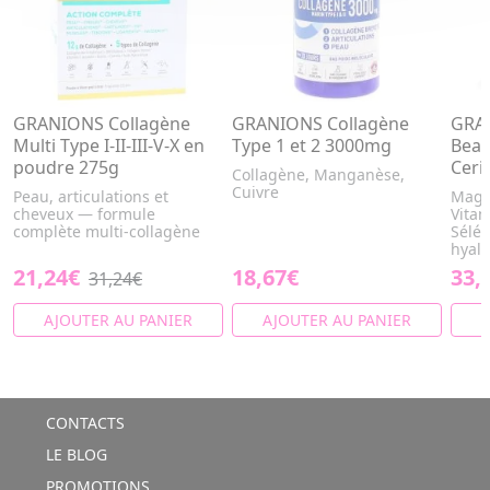
GRANIONS Collagène
GRANIONS Collagène
GRAN
Multi Type I-II-III-V-X en
Type 1 et 2 3000mg
Beau
poudre 275g
Ceri
Collagène, Manganèse,
Cuivre
Peau, articulations et
Magn
cheveux — formule
Vitam
complète multi-collagène
Sélén
hyalu
21,24€
18,67€
33,
31,24€
AJOUTER AU PANIER
AJOUTER AU PANIER
A
CONTACTS
LE BLOG
PROMOTIONS