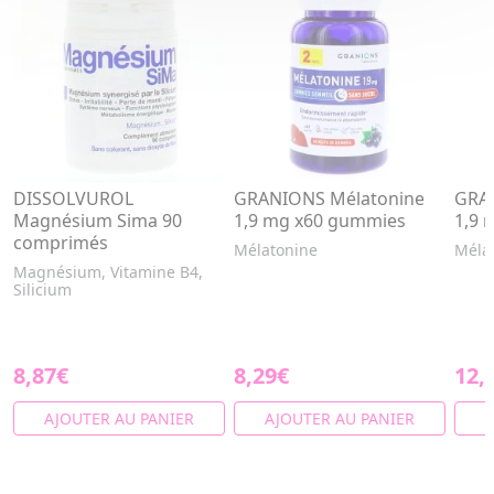
DISSOLVUROL
GRANIONS Mélatonine
GRA
Magnésium Sima 90
1,9 mg x60 gummies
1,9 
comprimés
Mélatonine
Méla
Magnésium, Vitamine B4,
Silicium
8,87€
8,29€
12,
AJOUTER AU PANIER
AJOUTER AU PANIER
A