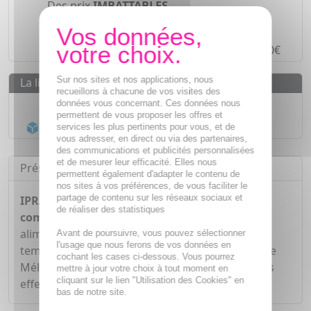
Des prix
IMBATTABLES
Paiement en ligne
SÉCURISÉ
Paiement en
4 fois sans frais
à partir de 30€
Sur nos sites et nos applications, nous
La livraison
recueillons à chacune de vos visites des
Livraison gratuite dès
55€
données vous concernant. Ces données nous
permettent de vous proposer les offres et
Acheminement Chronopost
en 24h*
services les plus pertinents pour vous, et de
vous adresser, en direct ou via des partenaires,
des communications et publicités personnalisées
et de mesurer leur efficacité. Elles nous
Présentation
permettent également d'adapter le contenu de
nos sites à vos préférences, de vous faciliter le
partage de contenu sur les réseaux sociaux et
IPRAD ChronoDorm Mélatonine 1.9mg 30
de réaliser des statistiques
comprimés sublinguaux
est un complément
alimentaire qui contribue à réduire le
Avant de poursuivre, vous pouvez sélectionner
l'usage que nous ferons de vos données en
temps d'endormissement grâce à la présence de
cochant les cases ci-dessous. Vous pourrez
Mélatonine. Celle-ci aide également à réduire les
mettre à jour votre choix à tout moment en
cliquant sur le lien "Utilisation des Cookies" en
effets du décalage horaire.
bas de notre site.