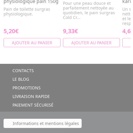
physiologique pain 150g
kari
Pour une peau douce et
parfaitement nettoyée au
Pain de toilette surgras
Un sa
quotidien, le pain surgras
physiologique.
netto
Cold Cr...
et le
respe
5,20€
9,33€
4,6
AJOUTER AU PANIER
AJOUTER AU PANIER
A
CONTACTS
LE BLOG
PROMOTIONS
LIVRAISON RAPIDE
PAIEMENT SÉCURISÉ
Informations et mentions légales