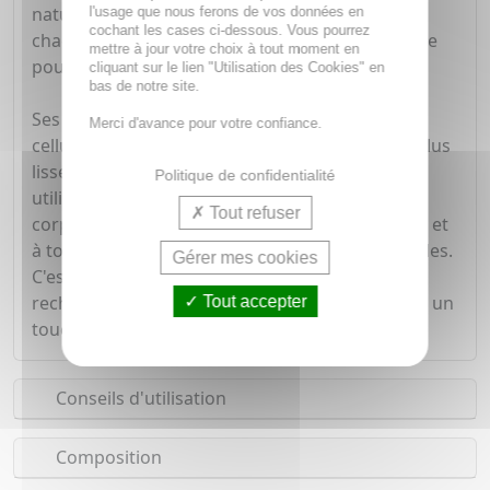
naturel de la peau. Fabriqué artisanalement,
l'usage que nous ferons de vos données en
cochant les cases ci-dessous. Vous pourrez
chaque savon est le fruit d'un savoir-faire unique
mettre à jour votre choix à tout moment en
pour prendre soin de votre peau naturellement
cliquant sur le lien "Utilisation des Cookies" en
bas de notre site.
Ses micro-particules exfoliantes éliminent les
Merci d'avance pour votre confiance.
cellules mortes sans agresser, laissant la peau plus
lisse, douce et lumineuse dès les premières
Politique de confidentialité
utilisations. Adapté aussi bien au visage qu'au
Tout refuser
corps, ce savon convient à toutes les carnations et
à tous les types de peaux, même les plus sensibles.
Gérer mes cookies
C'est le soin idéal pour celles et ceux qui
recherchent un teint unifié, une peau nourrie et un
Tout accepter
toucher velouté au quotidien.
Conseils d'utilisation
Composition