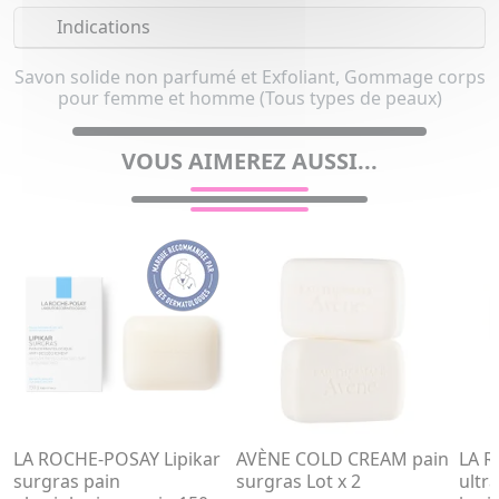
Indications
Savon solide non parfumé et Exfoliant, Gommage corps
pour femme et homme (Tous types de peaux)
VOUS AIMEREZ AUSSI...
LA ROCHE-POSAY Lipikar
AVÈNE COLD CREAM pain
LA R
surgras pain
surgras Lot x 2
ultr