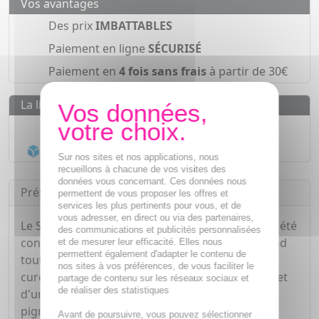
Vos avantages
Des prix
IMBATTABLES
Paiement en ligne
SÉCURISÉ
Paiement en
4 fois sans frais
à partir de 30€
La livraison
Livraison gratuite dès
55€
Acheminement Chronopost
en 24h*
Sur nos sites et nos applications, nous
recueillons à chacune de vos visites des
données vous concernant. Ces données nous
Présentation
permettent de vous proposer les offres et
services les plus pertinents pour vous, et de
vous adresser, en direct ou via des partenaires,
Le Savon Exfoliant Éclat du Teint Oxyprolane® a été
des communications et publicités personnalisées
conçu pour offrir à la peau un nettoyage profond
et de mesurer leur efficacité. Elles nous
permettent également d'adapter le contenu de
tout en douceur. Grâce à sa formule enrichie en
nos sites à vos préférences, de vous faciliter le
curcuma, beurre de karité et vitamine E, il permet
partage de contenu sur les réseaux sociaux et
de réaliser des statistiques
d'unifier le teint, d'atténuer les taches
pigmentaires superficielles et de raviver l'éclat
Avant de poursuivre, vous pouvez sélectionner