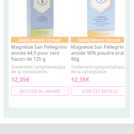
Médicament conseil
Médicament conseil
Magnésie San Pellegrino
Magnésie San Pellegrino
M
anisée 44,9 pour cent
anisée 90% poudre orale
s
flacon de 125 g
90g
f
Traitement symptomatique
Traitement symptomatique
T
de la constipation.
de la constipation
d
12,35€
12,35€
1
AJOUTER AU PANIER
VOIR CET ARTICLE