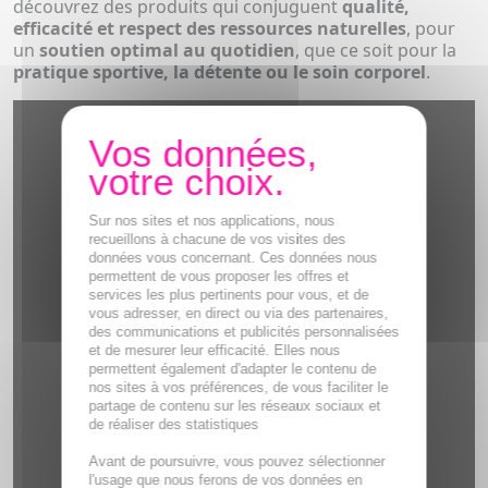
découvrez des produits qui conjuguent
qualité,
efficacité et respect des ressources naturelles
, pour
un
soutien optimal au quotidien
, que ce soit pour la
pratique sportive, la détente ou le soin corporel
.
Sur nos sites et nos applications, nous
recueillons à chacune de vos visites des
données vous concernant. Ces données nous
permettent de vous proposer les offres et
services les plus pertinents pour vous, et de
vous adresser, en direct ou via des partenaires,
des communications et publicités personnalisées
et de mesurer leur efficacité. Elles nous
permettent également d'adapter le contenu de
nos sites à vos préférences, de vous faciliter le
partage de contenu sur les réseaux sociaux et
de réaliser des statistiques
Avant de poursuivre, vous pouvez sélectionner
l'usage que nous ferons de vos données en