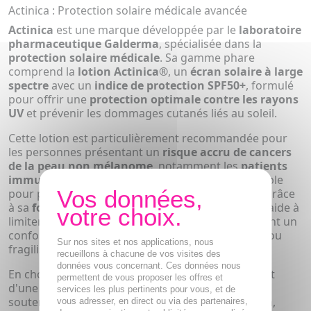
Actinica : Protection solaire médicale avancée
Actinica
est une marque développée par le
laboratoire
pharmaceutique Galderma
, spécialisée dans la
protection solaire médicale
. Sa gamme phare
comprend la
lotion Actinica®
, un
écran solaire à large
spectre
avec un
indice de protection SPF50+
, formulé
pour offrir une
protection optimale contre les rayons
UV
et prévenir les dommages cutanés liés au soleil.
Cette lotion est particulièrement recommandée pour
les personnes présentant un
risque accru de cancers
de la peau non mélanome
, notamment les
patients
immunosupprimés
, et constitue une solution fiable
pour préserver la santé de la peau au quotidien. Grâce
à sa
formule hautement protectrice
,
Actinica®
aide à
limiter l'exposition aux rayons nocifs tout en offrant un
confort d'application adapté aux peaux sensibles ou
Sur nos sites et nos applications, nous
fragilisées.
recueillons à chacune de vos visites des
données vous concernant. Ces données nous
En choisissant
Actinica
, les utilisateurs bénéficient
permettent de vous proposer les offres et
d'une
protection solaire médicale performante
,
services les plus pertinents pour vous, et de
soutenue par l'expertise scientifique de
Galderma
,
vous adresser, en direct ou via des partenaires,