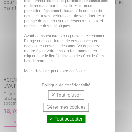
des communications et publicités personnalisées
pour prévenir efficacement les risques liés au soleil et
et de mesurer leur efficacité. Elles nous
maintenir la
santé cutanée
sur le long terme.
permettent également d'adapter le contenu de
nos sites à vos préférences, de vous faciliter le
partage de contenu sur les réseaux sociaux et
de réaliser des statistiques
Avant de poursuivre, vous pouvez sélectionner
l'usage que nous ferons de vos données en
cochant les cases ci-dessous. Vous pourrez
mettre à jour votre choix à tout moment en
cliquant sur le lien "Utilisation des Cookies" en
bas de notre site.
Merci d'avance pour votre confiance.
ACTINICA lotion SPF50+
Politique de confidentialité
UVA flacon 80ml
Dispositif médical, émulsion
Tout refuser
photoprotectrice à large
spectre.
Gérer mes cookies
18,76€
Tout accepter
AJOUTER AU PANIER