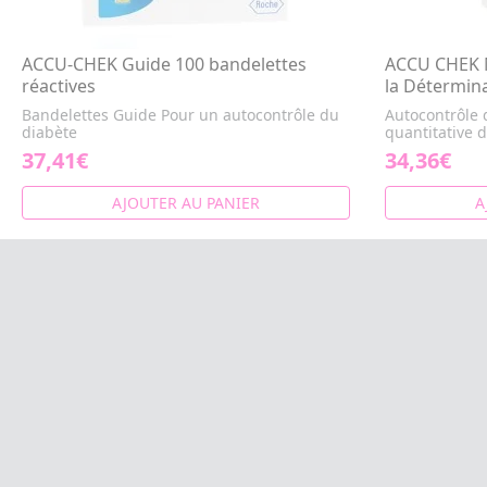
ACCU-CHEK Guide 100 bandelettes
ACCU CHEK M
réactives
la Détermina
Bandelettes Guide Pour un autocontrôle du
Autocontrôle 
diabète
quantitative d
37,41€
34,36€
AJOUTER AU PANIER
A
CONTACTS
LE BLOG
INFORMATIONS
A propos
Livraison
Paiement sécurisé
Données personnelles