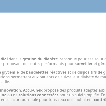
e
dial
dans la
gestion du diabète
, reconnue pour ses soluti
r proposant des outils performants pour
surveiller et gér
e glycémie
, de
bandelettes réactives
et de
dispositifs de g
lutions permettent aux patients de suivre leur diabète de m
ladie.
l'innovation
,
Accu-Chek
propose des produits adaptés aux b
line
ou de
solutions connectées
pour un suivi simplifié. 
ence incontournable pour tous ceux qui souhaitent
contrô