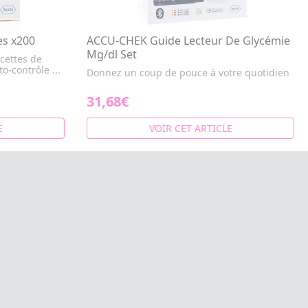
es x200
ACCU-CHEK Guide Lecteur De Glycémie
Mg/dl Set
ncettes de
o-contrôle ...
Donnez un coup de pouce à votre quotidien
31,68€
E
VOIR CET ARTICLE
N RAPIDE
PAIEMENT SÉCURISÉ
PHARMACIE PRADO MERMOZ
244 avenue du Prado
13008 Marseille
Site internet