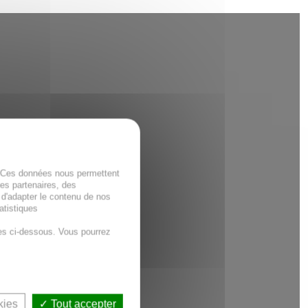
. Ces données nous permettent
des partenaires, des
 d'adapter le contenu de nos
atistiques
es ci-dessous. Vous pourrez
kies
Tout accepter