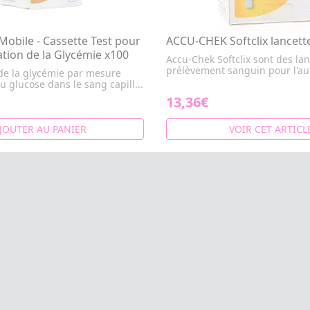
obile - Cassette Test pour
ACCU-CHEK Softclix lancett
tion de la Glycémie x100
Accu-Chek Softclix sont des la
prélèvement sanguin pour l'aut
de la glycémie par mesure
u glucose dans le sang capill...
13,36€
JOUTER AU PANIER
VOIR CET ARTICL
PROMOTIONS
LIVRAISO
MON COMPTE
Accéder à mon compte
Mes commandes
Mes favoris
Mon abonnement