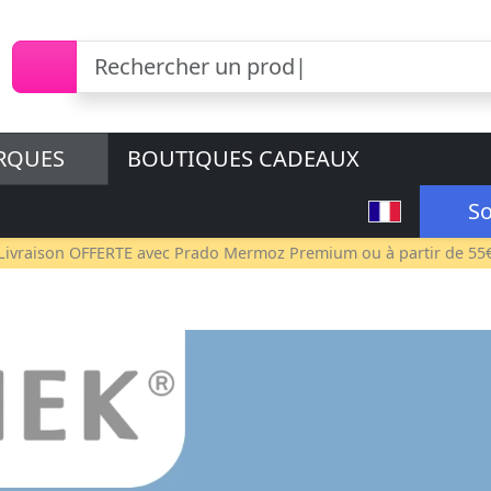
RQUES
BOUTIQUES CADEAUX
So
Livraison OFFERTE avec
Prado Mermoz Premium
ou à partir de 55