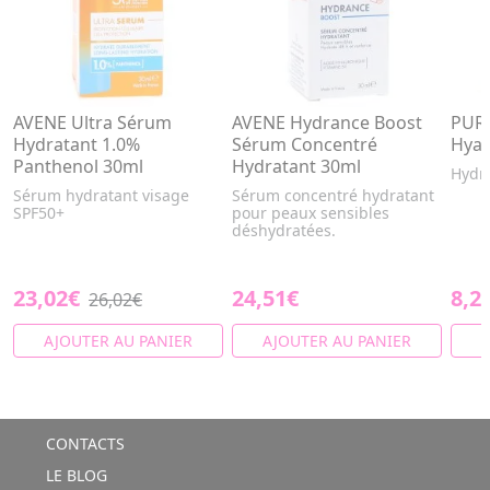
AVENE Ultra Sérum
AVENE Hydrance Boost
PURE
Hydratant 1.0%
Sérum Concentré
Hyal
Panthenol 30ml
Hydratant 30ml
Hydra
Sérum hydratant visage
Sérum concentré hydratant
SPF50+
pour peaux sensibles
déshydratées.
23,02€
24,51€
8,2
26,02€
AJOUTER AU PANIER
AJOUTER AU PANIER
A
CONTACTS
LE BLOG