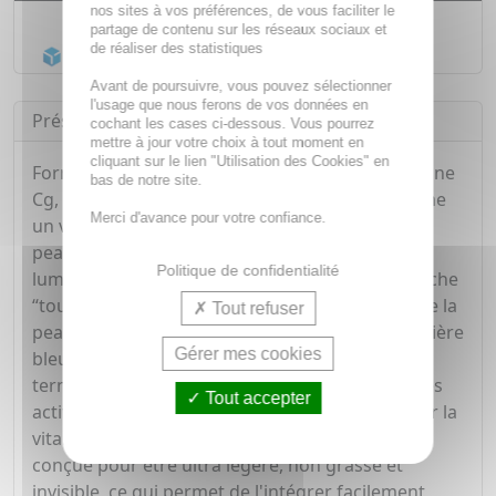
nos sites à vos préférences, de vous faciliter le
Livraison gratuite dès
55€
partage de contenu sur les réseaux sociaux et
de réaliser des statistiques
Acheminement Chronopost
en 24h*
Avant de poursuivre, vous pouvez sélectionner
l'usage que nous ferons de vos données en
Présentation
cochant les cases ci-dessous. Vous pourrez
mettre à jour votre choix à tout moment en
cliquant sur le lien "Utilisation des Cookies" en
Formulé autour d'un complexe à 1,4 % de vitamine
bas de notre site.
Cg, une forme stable de vitamine C, il agit comme
Merci d'avance pour votre confiance.
un véritable booster de luminosité en aidant la
peau à retrouver un teint plus uniforme et plus
Politique de confidentialité
lumineux. Ce sérum se distingue par son approche
“tout-en-un” : en plus de raviver l'éclat, il protège la
Tout refuser
peau contre les agressions extérieures (UV, lumière
Gérer mes cookies
bleue et stress oxydatif), responsables du teint
terne et du vieillissement prématuré. Grâce à ses
Tout accepter
actifs antioxydants, il contribue ainsi à préserver la
vitalité de la peau au quotidien. Sa texture est
conçue pour être ultra légère, non grasse et
invisible, ce qui permet de l'intégrer facilement