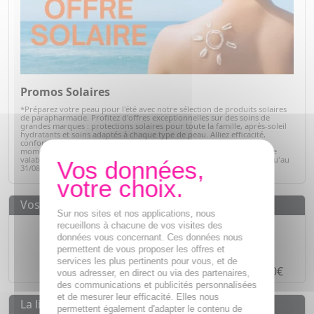
Promos Solaires
*Préparez votre peau pour l'été avec notre sélection de produits solaires
de parapharmacie. Profitez d'offres exceptionnelles sur des soins de
grandes marques : protections solaires pour toute la famille, après-soleil
hydratants et soins adaptés à chaque type de peau. Alliez efficacité,
confort et sécurité tout en bénéficiant de prix avantageux. C'est le
moment idéal pour faire le plein de vos indispensables solaires ! Offre
valable sur articles signalés, dans la limite des stocks disponibles jusqu'au
31/08/2026.
Voir la sélection
Vos avantages
Sur nos sites et nos applications, nous
Des prix
IMBATTABLES
recueillons à chacune de vos visites des
données vous concernant. Ces données nous
Paiement en ligne
SÉCURISÉ
permettent de vous proposer les offres et
services les plus pertinents pour vous, et de
Paiement en
4 fois sans frais
à partir de 30€
vous adresser, en direct ou via des partenaires,
des communications et publicités personnalisées
et de mesurer leur efficacité. Elles nous
La livraison
permettent également d'adapter le contenu de