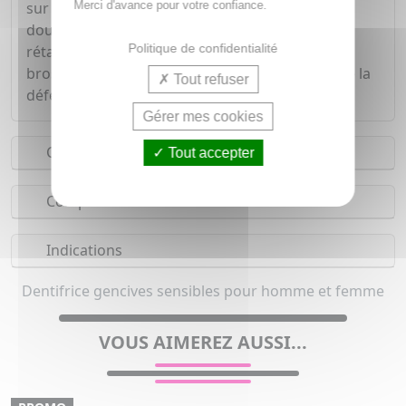
Merci d'avance pour votre confiance.
sur la gencive qu'il guérit, diminuant ainsi les
douleurs et les saignements. Votre gencive est
Politique de confidentialité
rétablie, vous permettant un retour rapide au
brossage normal. Protège les gencives, favorise la
Tout refuser
défense naturelle de la dent.
Gérer mes cookies
Conseils d'utilisation
Tout accepter
Composition
Indications
Dentifrice gencives sensibles pour homme et femme
VOUS AIMEREZ AUSSI...