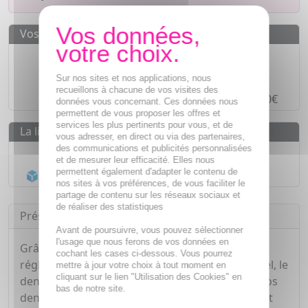
Vos avantages
Des prix
IMBATTABLES
Paiement en ligne
SÉCURISÉ
Sur nos sites et nos applications, nous
recueillons à chacune de vos visites des
Paiement en
4 fois sans frais
à partir de 30€
données vous concernant. Ces données nous
permettent de vous proposer les offres et
services les plus pertinents pour vous, et de
La livraison
vous adresser, en direct ou via des partenaires,
des communications et publicités personnalisées
Livraison gratuite dès
55€
et de mesurer leur efficacité. Elles nous
permettent également d'adapter le contenu de
Acheminement Chronopost
en 24h*
nos sites à vos préférences, de vous faciliter le
partage de contenu sur les réseaux sociaux et
de réaliser des statistiques
Présentation
Avant de poursuivre, vous pouvez sélectionner
l'usage que nous ferons de vos données en
Grâce à sa composition enrichie en racine de
cochant les cases ci-dessous. Vous pourrez
réglisse, décongestionnant et antalgique naturel, le
mettre à jour votre choix à tout moment en
cliquant sur le lien "Utilisation des Cookies" en
dentifrice Arthrodont permet un brossage de vos
bas de notre site.
dents sans agresser votre gencive. Son effet agit