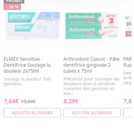
PROMO
- 28 %
ELMEX Sensitive -
Arthrodont Classic - Pâte
PARO
Dentifrice Soulage la
dentifrice gingivale 2
fluo
douleur 2x75ml
tubes x 75ml
Denti
arrêt
Soulage la douleur Soin
Préconisé pour soulager les
saig
gencives
douleurs dues à certaines
maladies des gencives et
aux...
7,64€
8,29€
7,8
10,64€
AJOUTER AU PANIER
AJOUTER AU PANIER
A