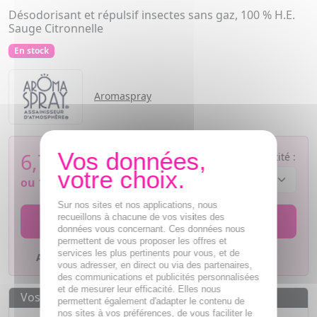
Désodorisant et répulsif insectes sans gaz, 100 % H.E.
Sauge Citronnelle
En stock
Aromaspray
6,78
€
Quantité :
ou
1,70€
si 4 fois sans frais
Sur nos sites et nos applications, nous
recueillons à chacune de vos visites des
AJOUTER AU PANIER
données vous concernant. Ces données nous
permettent de vous proposer les offres et
services les plus pertinents pour vous, et de
Ajouter à mes favoris
vous adresser, en direct ou via des partenaires,
des communications et publicités personnalisées
et de mesurer leur efficacité. Elles nous
Vos avantages
permettent également d'adapter le contenu de
nos sites à vos préférences, de vous faciliter le