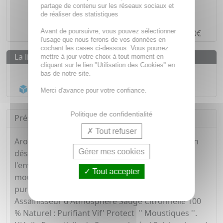
Des prix
IMBATTABLES
partage de contenu sur les réseaux sociaux et
de réaliser des statistiques
Paiement en ligne
SÉCURISÉ
Avant de poursuivre, vous pouvez sélectionner
Paiement en
4 fois sans frais
à partir de 30€
l'usage que nous ferons de vos données en
cochant les cases ci-dessous. Vous pourrez
La livraison
mettre à jour votre choix à tout moment en
cliquant sur le lien "Utilisation des Cookies" en
Livraison gratuite dès
55€
bas de notre site.
Acheminement Chronopost
en 24h*
Merci d'avance pour votre confiance.
Politique de confidentialité
Présentation
Tout refuser
Aromaspray Sauge Citronnelle assure une action
Gérer mes cookies
désodorisante à effet répulsif pour
l'environnement affecté par la présence de
Tout accepter
moustiques et d'insectes piqueurs, tout en
purifiant votre lieu de vie.
Assainisseur d'Atmosphère Sauge Citronnelle 100
% Naturel : Purifiant Vif' Protect '' Moustiques ''.