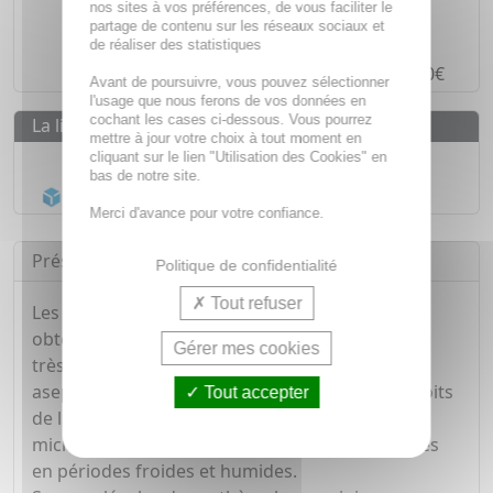
Des prix
IMBATTABLES
nos sites à vos préférences, de vous faciliter le
partage de contenu sur les réseaux sociaux et
Paiement en ligne
SÉCURISÉ
de réaliser des statistiques
Paiement en
4 fois sans frais
à partir de 30€
Avant de poursuivre, vous pouvez sélectionner
l'usage que nous ferons de vos données en
cochant les cases ci-dessous. Vous pourrez
La livraison
mettre à jour votre choix à tout moment en
Livraison gratuite dès
55€
cliquant sur le lien "Utilisation des Cookies" en
bas de notre site.
Acheminement Chronopost
en 24h*
Merci d'avance pour votre confiance.
Présentation
Politique de confidentialité
Tout refuser
Les huiles essentielles de Thym et de Cannelle,
obtenues par distillation à la vapeur d'eau, sont
Gérer mes cookies
très purifiantes et anti-microbiennes. Elles
aseptisent durablement l'atmosphère, les endroits
Tout accepter
de la maison propices aux développement de
microbes; Elles préservent les voies respiratoires
en périodes froides et humides.