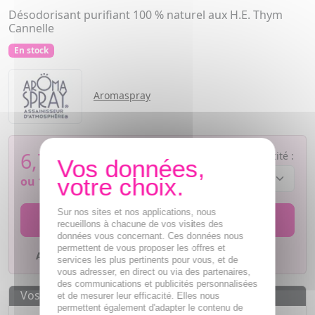
Désodorisant purifiant 100 % naturel aux H.E. Thym
Cannelle
En stock
Aromaspray
6,78
€
Quantité :
ou
1,70€
si 4 fois sans frais
Sur nos sites et nos applications, nous
AJOUTER AU PANIER
recueillons à chacune de vos visites des
données vous concernant. Ces données nous
permettent de vous proposer les offres et
Ajouter à mes favoris
services les plus pertinents pour vous, et de
vous adresser, en direct ou via des partenaires,
des communications et publicités personnalisées
Vos avantages
et de mesurer leur efficacité. Elles nous
permettent également d'adapter le contenu de