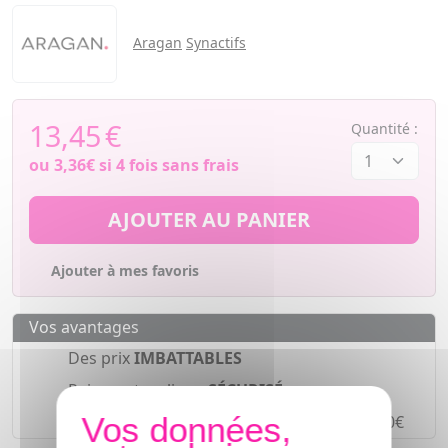
Aragan
Synactifs
13,45
€
Quantité :
ou
3,36€
si 4 fois sans frais
AJOUTER AU PANIER
Ajouter à mes favoris
Vos avantages
Des prix
IMBATTABLES
Paiement en ligne
SÉCURISÉ
Paiement en
4 fois sans frais
à partir de 30€