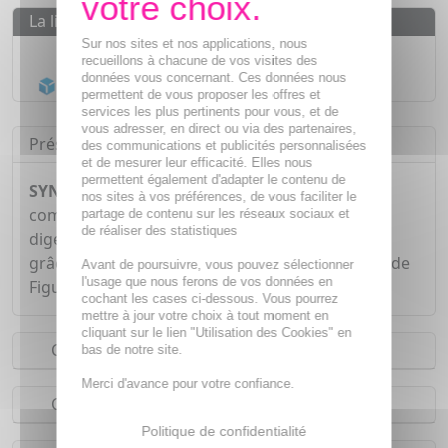
La livraison
Sur nos sites et nos applications, nous
Livraison gratuite dès
55€
recueillons à chacune de vos visites des
données vous concernant. Ces données nous
Acheminement Chronopost
en 24h*
permettent de vous proposer les offres et
services les plus pertinents pour vous, et de
vous adresser, en direct ou via des partenaires,
Présentation
des communications et publicités personnalisées
et de mesurer leur efficacité. Elles nous
permettent également d'adapter le contenu de
SYNACTIFS LaxActifs Transit gélules x 20:
ce
nos sites à vos préférences, de vous faciliter le
complément alimentaire contribue au confort
partage de contenu sur les réseaux sociaux et
de réaliser des statistiques
digestif et à l'amélioration du transit intestinal
grâce à la présence de Gingembre, de Psyllium, de
Avant de poursuivre, vous pouvez sélectionner
l'usage que nous ferons de vos données en
Figue et de Rhubarbe.
cochant les cases ci-dessous. Vous pourrez
mettre à jour votre choix à tout moment en
cliquant sur le lien "Utilisation des Cookies" en
Conseils d'utilisation
bas de notre site.
Merci d'avance pour votre confiance.
Composition
Politique de confidentialité