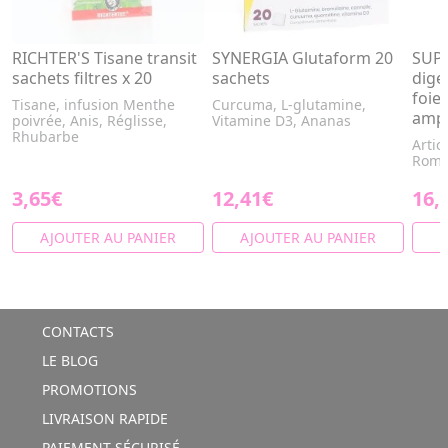
RICHTER'S Tisane transit
SYNERGIA Glutaform 20
SUPE
sachets filtres x 20
sachets
diges
foie
Tisane, infusion Menthe
Curcuma, L-glutamine,
ampo
poivrée, Anis, Réglisse,
Vitamine D3, Ananas
Rhubarbe
Artic
Romar
3,65€
12,41€
16,
AJOUTER AU PANIER
AJOUTER AU PANIER
A
CONTACTS
LE BLOG
PROMOTIONS
LIVRAISON RAPIDE
PAIEMENT SÉCURISÉ