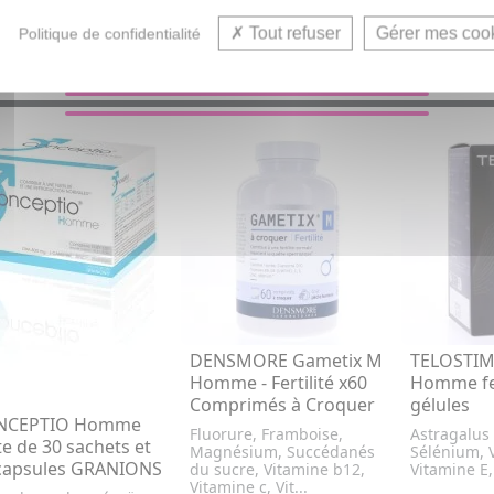
Tout refuser
Gérer mes coo
Politique de confidentialité
VOUS AIMEREZ AUSSI...
DENSMORE Gametix M
TELOSTIM
Homme - Fertilité x60
Homme fer
Comprimés à Croquer
gélules
NCEPTIO Homme
Fluorure, Framboise,
Astragalus
te de 30 sachets et
Magnésium, Succédanés
Sélénium, 
capsules GRANIONS
du sucre, Vitamine b12,
Vitamine E,
Vitamine c, Vit...