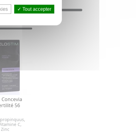
kies
Tout accepter
 Concevia
tilité 56
 propinquus,
Vitamine C,
 Zinc