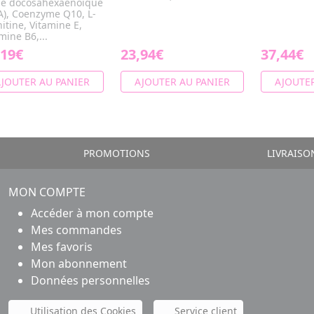
de docosahexaénoïque
A), Coenzyme Q10, L-
itine, Vitamine E,
mine B6,...
,19€
23,94€
37,44€
JOUTER AU PANIER
AJOUTER AU PANIER
AJOUTER
PROMOTIONS
LIVRAISO
MON COMPTE
Accéder à mon compte
Mes commandes
Mes favoris
Mon abonnement
Données personnelles
Utilisation des Cookies
Service client