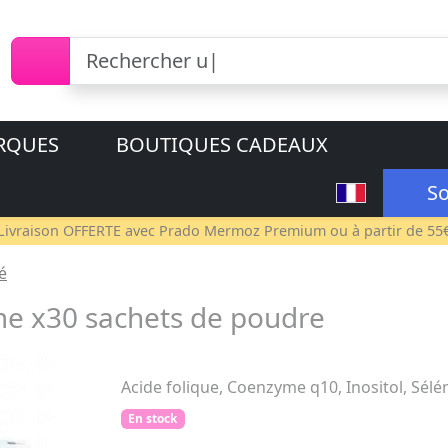
RQUES
BOUTIQUES CADEAUX
So
Livraison OFFERTE avec
Prado Mermoz Premium
ou à partir de 55
té
e x30 sachets de poudre
Acide folique, Coenzyme q10, Inositol, Sélé
En stock