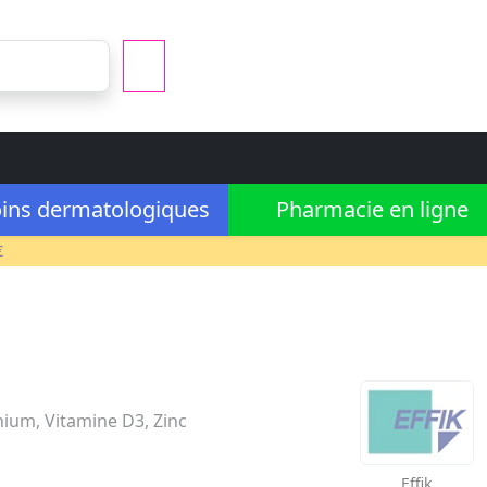
ins dermatologiques
Pharmacie en ligne
€
nium, Vitamine D3, Zinc
Effik