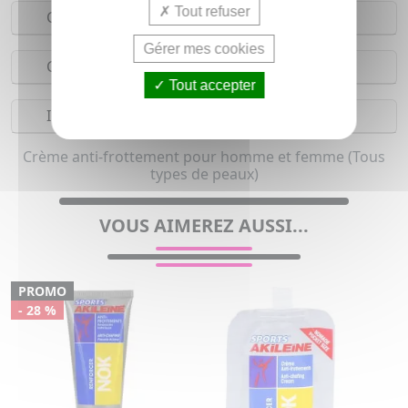
Tout refuser
Conseils d'utilisation
Gérer mes cookies
Composition
Tout accepter
Indications
Crème anti-frottement pour homme et femme (Tous
types de peaux)
VOUS AIMEREZ AUSSI...
PROMO
- 28 %