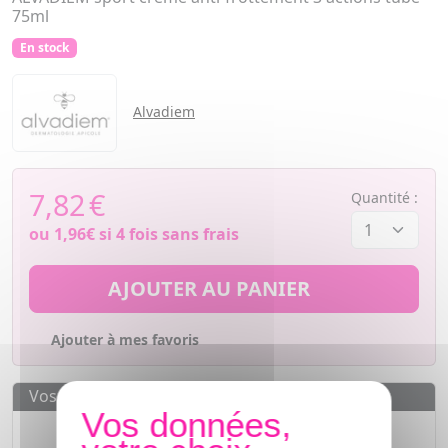
75ml
En stock
Alvadiem
7,82
€
Quantité :
ou
1,96€
si 4 fois sans frais
AJOUTER AU PANIER
Ajouter à mes favoris
Vos avantages
Des prix
IMBATTABLES