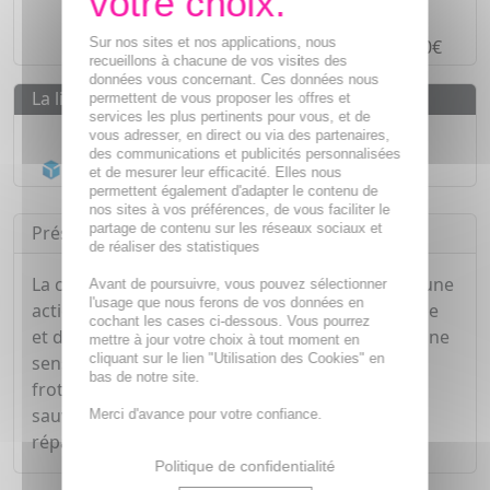
Paiement en ligne
SÉCURISÉ
Sur nos sites et nos applications, nous
Paiement en
4 fois sans frais
à partir de 30€
recueillons à chacune de vos visites des
données vous concernant. Ces données nous
La livraison
permettent de vous proposer les offres et
services les plus pertinents pour vous, et de
Livraison gratuite dès
55€
vous adresser, en direct ou via des partenaires,
des communications et publicités personnalisées
Acheminement Chronopost
en 24h*
et de mesurer leur efficacité. Elles nous
permettent également d'adapter le contenu de
nos sites à vos préférences, de vous faciliter le
partage de contenu sur les réseaux sociaux et
Présentation
de réaliser des statistiques
La crème anti-frottements Sport d'ALVADIEM a une
Avant de poursuivre, vous pouvez sélectionner
l'usage que nous ferons de vos données en
action 3 en 1 : elle renforce la cohésion du derme
cochant les cases ci-dessous. Vous pourrez
et de l'épiderme, le miel va permettre de créer une
mettre à jour votre choix à tout moment en
cliquant sur le lien "Utilisation des Cookies" en
sensation de double peau afin d'éviter les
bas de notre site.
frottements et les irritations liées, et l'acanthe
sauve va apaiser les irritations et stimule la
Merci d'avance pour votre confiance.
réparation de la peau.
Politique de confidentialité