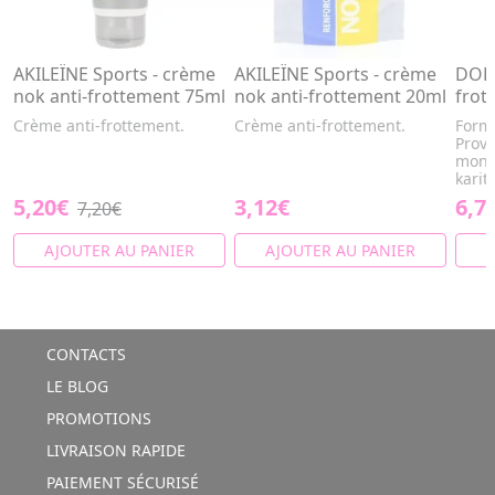
AKILEÏNE Sports - crème
AKILEÏNE Sports - crème
DOLP
nok anti-frottement 75ml
nok anti-frottement 20ml
frot
Crème anti-frottement.
Crème anti-frottement.
Formu
Prove
mont
karité
5,20€
3,12€
6,7
7,20€
AJOUTER AU PANIER
AJOUTER AU PANIER
A
CONTACTS
LE BLOG
PROMOTIONS
LIVRAISON RAPIDE
PAIEMENT SÉCURISÉ