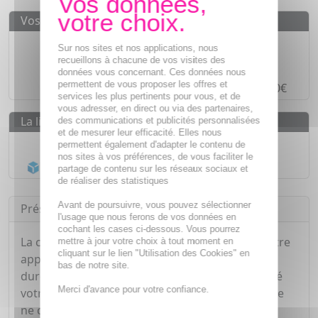
Vos avantages
Des prix
IMBATTABLES
Sur nos sites et nos applications, nous
recueillons à chacune de vos visites des
Paiement en ligne
SÉCURISÉ
données vous concernant. Ces données nous
permettent de vous proposer les offres et
Paiement en
4 fois sans frais
à partir de 30€
services les plus pertinents pour vous, et de
vous adresser, en direct ou via des partenaires,
La livraison
des communications et publicités personnalisées
et de mesurer leur efficacité. Elles nous
Livraison gratuite dès
55€
permettent également d'adapter le contenu de
nos sites à vos préférences, de vous faciliter le
Acheminement Chronopost
en 24h*
partage de contenu sur les réseaux sociaux et
de réaliser des statistiques
Avant de poursuivre, vous pouvez sélectionner
Présentation
l'usage que nous ferons de vos données en
cochant les cases ci-dessous. Vous pourrez
La crème fixative Alodont Fix permet de fixer votre
mettre à jour votre choix à tout moment en
cliquant sur le lien "Utilisation des Cookies" en
appareil dentaire solidement et sur une longue
bas de notre site.
durée. Vous pouvez manger en toute tranquillité
Merci d'avance pour votre confiance.
votre repas chaud. Hypoallergénique, sa formule
ne contient pas de zinc, de colorant et de