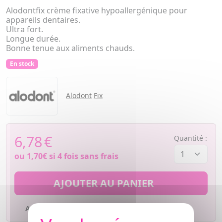
Alodontfix crème fixative hypoallergénique pour
appareils dentaires.
Ultra fort.
Longue durée.
Bonne tenue aux aliments chauds.
En stock
Alodont
Fix
6,78
€
Quantité :
ou
1,70€
si 4 fois sans frais
AJOUTER AU PANIER
Ajouter à mes favoris