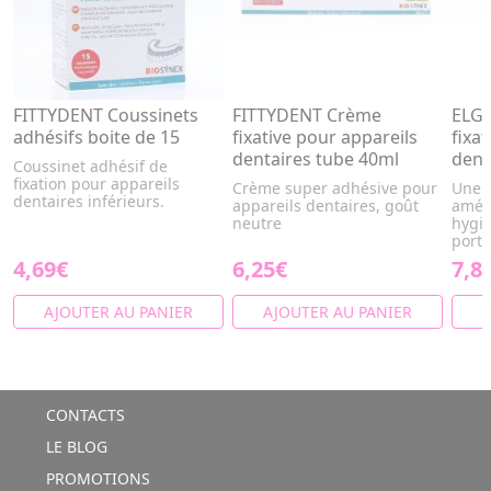
FITTYDENT Coussinets
FITTYDENT Crème
ELGY
adhésifs boite de 15
fixative pour appareils
fixa
dentaires tube 40ml
dent
Coussinet adhésif de
fixation pour appareils
Crème super adhésive pour
Une c
dentaires inférieurs.
appareils dentaires, goût
améli
neutre
hygi
porte
4,69€
6,25€
7,8
AJOUTER AU PANIER
AJOUTER AU PANIER
A
CONTACTS
LE BLOG
PROMOTIONS