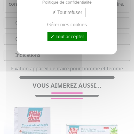
Politique de confidentialité
conservateur. Elle n'altère pas la prothèse dentaire.
Tout refuser
Conseils d'utilisation
Gérer mes cookies
Tout accepter
Composition
Indications
Fixation appareil dentaire pour homme et femme
VOUS AIMEREZ AUSSI...