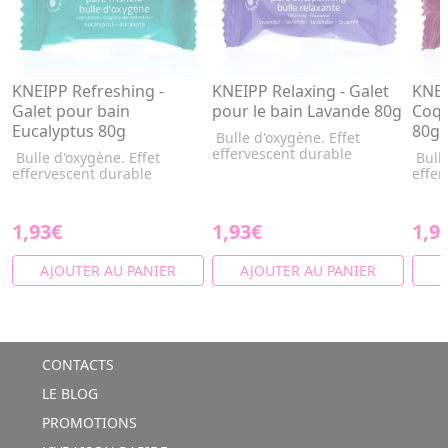
KNEIPP Refreshing -
KNEIPP Relaxing - Galet
KNEI
Galet pour bain
pour le bain Lavande 80g
Coqu
Eucalyptus 80g
80g
Bulle d'oxygène. Effet
effervescent durable
Bulle d'oxygène. Effet
Bulle
effervescent durable
effer
1,93€
1,93€
1,9
AJOUTER AU PANIER
AJOUTER AU PANIER
A
CONTACTS
LE BLOG
PROMOTIONS