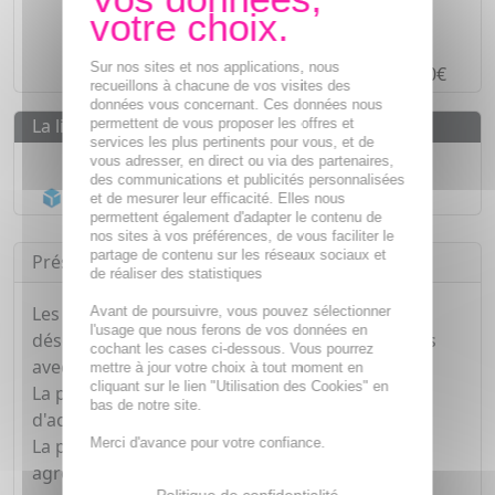
Des prix
IMBATTABLES
Paiement en ligne
SÉCURISÉ
Sur nos sites et nos applications, nous
Paiement en
4 fois sans frais
à partir de 30€
recueillons à chacune de vos visites des
données vous concernant. Ces données nous
La livraison
permettent de vous proposer les offres et
services les plus pertinents pour vous, et de
Livraison gratuite dès
55€
vous adresser, en direct ou via des partenaires,
des communications et publicités personnalisées
Acheminement Chronopost
en 24h*
et de mesurer leur efficacité. Elles nous
permettent également d'adapter le contenu de
nos sites à vos préférences, de vous faciliter le
partage de contenu sur les réseaux sociaux et
Présentation
de réaliser des statistiques
Les Galets de Bain Effervescents Akileïne®
Avant de poursuivre, vous pouvez sélectionner
l'usage que nous ferons de vos données en
désodorisent et aseptisent rapidement les pieds
cochant les cases ci-dessous. Vous pourrez
avec l'agrément d'une action effervescente.
mettre à jour votre choix à tout moment en
cliquant sur le lien "Utilisation des Cookies" en
La prévention des mycoses est assurée à l'aide
bas de notre site.
d'actifs antibactériens.
Merci d'avance pour votre confiance.
La peau du pied est ainsi saine, plus douce et
agréablement parfumée.
Politique de confidentialité