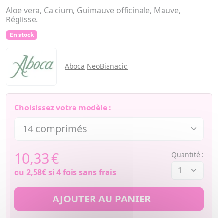
Aloe vera, Calcium, Guimauve officinale, Mauve,
Réglisse.
En stock
Aboca
NeoBianacid
Choisissez votre modèle :
10,33
€
Quantité :
ou
2,58€
si 4 fois sans frais
AJOUTER AU PANIER