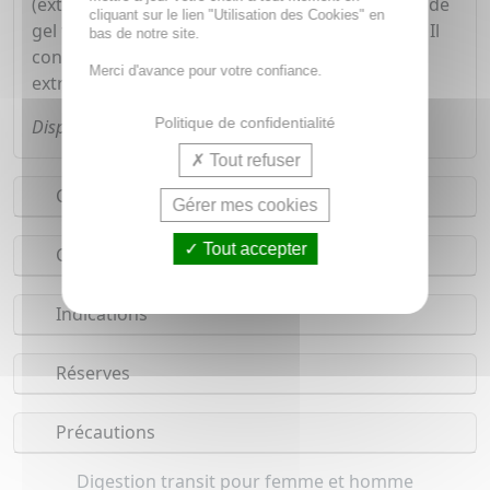
(extraits de la mauve, de guimauve officinale, et de
cliquant sur le lien "Utilisation des Cookies" en
gel foliaire déshydraté d'aloe vera) et Minéraux. Il
bas de notre site.
contient également une fraction flavonoïque
Merci d'avance pour votre confiance.
extractive de camomille et de réglisse.
Politique de confidentialité
Disponible en boîte de 14 - 45 ou 70 comprimés
Tout refuser
Conseils d'utilisation
Gérer mes cookies
Tout accepter
Composition
Indications
Réserves
Précautions
Digestion transit pour femme et homme