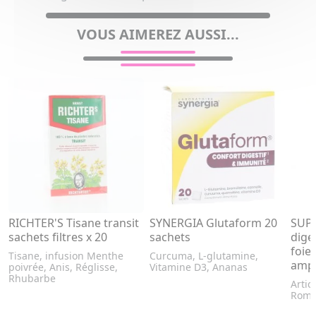
VOUS AIMEREZ AUSSI...
RICHTER'S Tisane transit
SYNERGIA Glutaform 20
SUPE
sachets filtres x 20
sachets
diges
foie
Tisane, infusion Menthe
Curcuma, L-glutamine,
ampo
poivrée, Anis, Réglisse,
Vitamine D3, Ananas
Rhubarbe
Artic
Romar