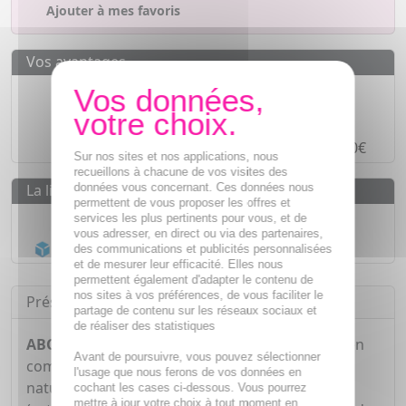
Ajouter à mes favoris
Vos avantages
Des prix
IMBATTABLES
Paiement en ligne
SÉCURISÉ
Paiement en
4 fois sans frais
à partir de 30€
Sur nos sites et nos applications, nous
recueillons à chacune de vos visites des
données vous concernant. Ces données nous
La livraison
permettent de vous proposer les offres et
Livraison gratuite dès
55€
services les plus pertinents pour vous, et de
vous adresser, en direct ou via des partenaires,
Acheminement Chronopost
en 24h*
des communications et publicités personnalisées
et de mesurer leur efficacité. Elles nous
permettent également d'adapter le contenu de
nos sites à vos préférences, de vous faciliter le
Présentation
partage de contenu sur les réseaux sociaux et
de réaliser des statistiques
ABOCA NeoBianacid
est un dispositif médical en
Avant de poursuivre, vous pouvez sélectionner
comprimés à sucer qui contient le complexe
l'usage que nous ferons de vos données en
naturel
Poliprotect®
, à base de Polysaccharides
cochant les cases ci-dessous. Vous pourrez
mettre à jour votre choix à tout moment en