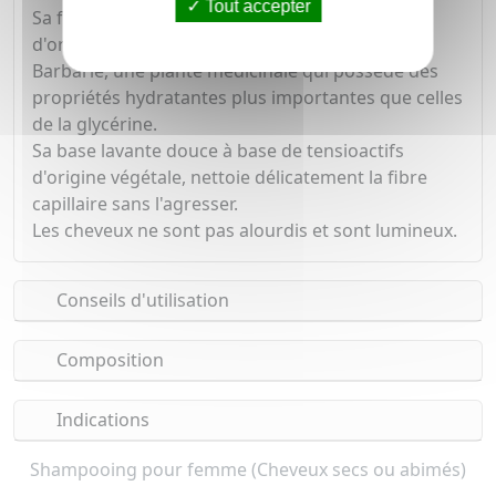
Tout accepter
Sa formule est composée à 97% d'ingrédients
d'origine naturelle et est enrichie en Figue de
Barbarie, une plante médicinale qui possède des
propriétés hydratantes plus importantes que celles
de la glycérine.
Sa base lavante douce à base de tensioactifs
d'origine végétale, nettoie délicatement la fibre
capillaire sans l'agresser.
Les cheveux ne sont pas alourdis et sont lumineux.
Conseils d'utilisation
Composition
Indications
Shampooing pour femme (Cheveux secs ou abimés)