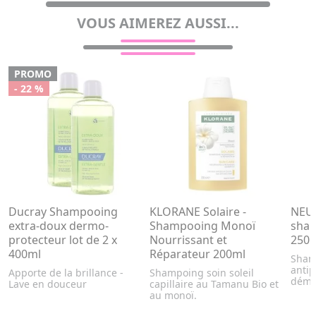
VOUS AIMEREZ AUSSI...
PROMO
- 22 %
Ducray Shampooing
KLORANE Solaire -
NEUT
extra-doux dermo-
Shampooing Monoï
sham
protecteur lot de 2 x
Nourrissant et
250
400ml
Réparateur 200ml
Shamp
antip
Apporte de la brillance -
Shampoing soin soleil
déma
Lave en douceur
capillaire au Tamanu Bio et
au monoï.