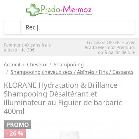
Livraison OFFERTE avec
Paiement 4X sans frais
Prado Mermoz Premium
à partir de 30€
ou à partir de 55€
Accueil
Cheveux
Shampooing
Shampooing cheveux secs / Abîmés / Fins / Cassants
KLORANE Hydratation & Brillance -
Shampooing Désaltérant et
illuminateur au Figuier de barbarie
400ml
PROMO
- 26 %