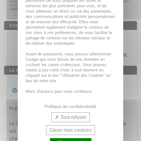
permettent de vous proposer les offres et
d'autres essentiels du quotidien. C'est le moment idéal pour faire le plein
de vos produits préférés tout en réalisant de belles économies. Offre
services les plus pertinents pour vous, et de
valable dans la limite des stocks disponibles.
Voir la sélection
vous adresser, en direct ou via des partenaires,
des communications et publicités personnalisées
et de mesurer leur efficacité. Elles nous
Vos avantages
permettent également d'adapter le contenu de
nos sites à vos préférences, de vous faciliter le
Des prix
IMBATTABLES
partage de contenu sur les réseaux sociaux et
de réaliser des statistiques
Paiement en ligne
SÉCURISÉ
Avant de poursuivre, vous pouvez sélectionner
Paiement en
4 fois sans frais
à partir de 30€
l'usage que nous ferons de vos données en
cochant les cases ci-dessous. Vous pourrez
La livraison
mettre à jour votre choix à tout moment en
cliquant sur le lien "Utilisation des Cookies" en
Livraison gratuite dès
55€
bas de notre site.
Acheminement Chronopost
en 24h*
Merci d'avance pour votre confiance.
Politique de confidentialité
Présentation
Tout refuser
Le Shampooing à la Figue de Barbarie de Klorane
Gérer mes cookies
est un soin lavant qui hydrate et illumine les
cheveux pendant 72 heures.